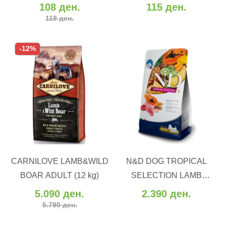
108 ден.
115 ден.
118 ден.
-12%
ВО КОШНИЧКА
ВО КОШНИЧКА
CARNILOVE LAMB&WILD
N&D DOG TROPICAL
Додај во желби
Додај во желби
BOAR ADULT (12 kg)
SELECTION LAMB
Додај за споредба
Додај за споредба
ADULT MINI (5 kg)
5.090 ден.
2.390 ден.
5.790 ден.