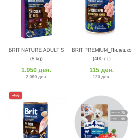
ВО КОШНИЧКА
ВО КОШНИЧКА
BRIT NATURE ADULT S
BRIT PREMIUM_Пилешко
Додај во желби
Додај во желби
(8 kg)
(400 gr.)
Додај за споредба
Додај за споредба
1.950 ден.
115 ден.
2.090 ден.
120 ден.
-4%