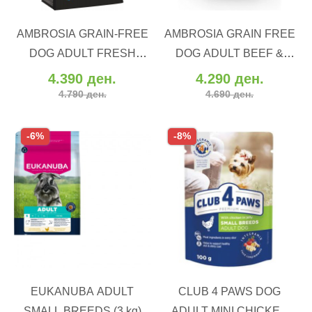
ВО КОШНИЧКА
ВО КОШНИЧКА
AMBROSIA GRAIN-FREE
AMBROSIA GRAIN FREE
Додај во желби
Додај во желби
DOG ADULT FRESH
DOG ADULT BEEF &
Додај за споредба
Додај за споредба
TURKEY & DUCK (12 kg)
FRESH SALMON (12 kg)
4.390 ден.
4.290 ден.
4.790 ден.
4.690 ден.
-6%
-8%
ВО КОШНИЧКА
ВО КОШНИЧКА
EUKANUBA ADULT
CLUB 4 PAWS DOG
Додај во желби
Додај во желби
SMALL BREEDS (3 kg)
ADULT MINI CHICKEN