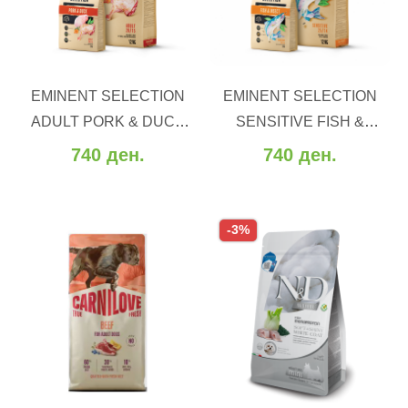
ВО КОШНИЧКА
ВО КОШНИЧКА
EMINENT SELECTION
EMINENT SELECTION
Додај во желби
Додај во желби
ADULT PORK & DUCK
SENSITIVE FISH &
Додај за споредба
Додај за споредба
28/15 (2-12 kg.)
INSECT (2/12 kg)
740 ден.
740 ден.
-3%
ВО КОШНИЧКА
ВО КОШНИЧКА