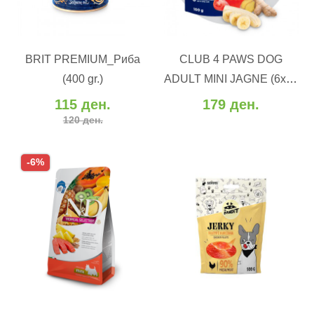
ВО КОШНИЧКА
ВО КОШНИЧКА
BRIT PREMIUM_Риба
CLUB 4 PAWS DOG
Додај во желби
Додај во желби
(400 gr.)
ADULT MINI JAGNE (6x80
Додај за споредба
Додај за споредба
gr.)
115 ден.
179 ден.
120 ден.
-6%
ВО КОШНИЧКА
ВО КОШНИЧКА