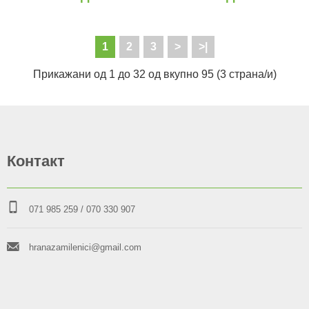
1
2
3
>
>|
Прикажани од 1 до 32 од вкупно 95 (3 страна/и)
Контакт
071 985 259
/ 070 330 907
hranazamilenici@gmail.com