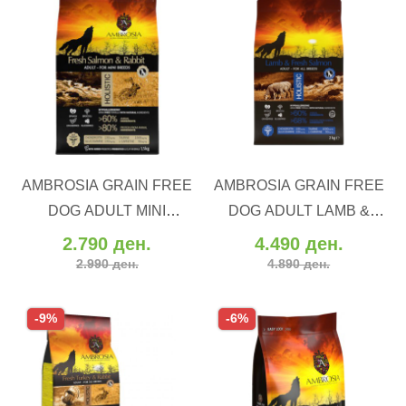
ВО КОШНИЧКА
ВО КОШНИЧКА
AMBROSIA GRAIN FREE
AMBROSIA GRAIN FREE
Додај во желби
Додај во желби
DOG ADULT MINI
DOG ADULT LAMB &
Додај за споредба
Додај за споредба
SENSITIVE FRESH
FRESH SALMON (12 kg)
2.790 ден.
4.490 ден.
SALMON & RABBIT (5 kg)
2.990 ден.
4.890 ден.
-9%
-6%