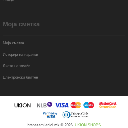
Моја сметка
Моја сметка
Историја на нарачки
Листа на желби
Електронски билтен
hranazamilenici.mk © 2026.
UKION SHOPS