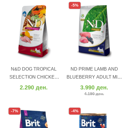
-5%
ВО КОШНИЧКА
ВО КОШНИЧКА
N&D DOG TROPICAL
ND PRIME LAMB AND
Додај во желби
Додај во желби
SELECTION CHICKEN
BLUEBERRY ADULT MINI
Додај за споредба
Додај за споредба
ADULT MINI (5 kg)
(7 kg)
2.290 ден.
3.990 ден.
4.190 ден.
-7%
-4%