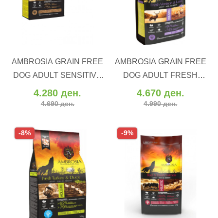
ВО КОШНИЧКА
ВО КОШНИЧКА
AMBROSIA GRAIN FREE
AMBROSIA GRAIN FREE
Додај во желби
Додај во желби
DOG ADULT SENSITIVE
DOG ADULT FRESH
Додај за споредба
Додај за споредба
FRESH TURKEY &
VENISON & LAMB (12 kg)
4.280 ден.
4.670 ден.
RABBIT (12 kg)
4.690 ден.
4.990 ден.
-8%
-9%