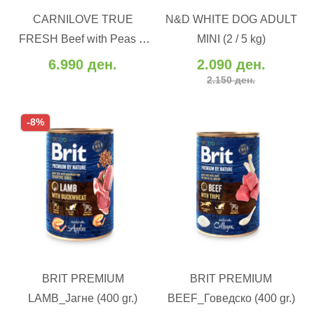
CARNILOVE TRUE
N&D WHITE DOG ADULT
Додај во желби
Додај во желби
FRESH Beef with Peas &
MINI (2 / 5 kg)
Додај за споредба
Додај за споредба
Pumpkin - Свежо
6.990 ден.
2.090 ден.
говедско, грашок и тиква
2.150 ден.
(12 kg)
-8%
ВО КОШНИЧКА
ВО КОШНИЧКА
BRIT PREMIUM
BRIT PREMIUM
Додај во желби
Додај во желби
LAMB_Јагне (400 gr.)
BEEF_Говедско (400 gr.)
Додај за споредба
Додај за споредба