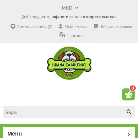
Добредојдовте,
најавете се
или
отворете сметка
.
Листа на желби (0)
Моја сметка
Шопинг кошничка
Плаќање
0
Menu