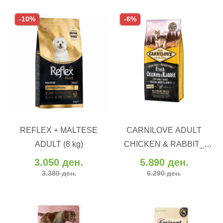
-10%
-6%
ВО КОШНИЧКА
ВО КОШНИЧКА
REFLEX + MALTESE
CARNILOVE ADULT
Додај во желби
Додај во желби
ADULT (8 kg)
CHICKEN & RABBIT_
Додај за споредба
Додај за споредба
Пиле и зајак (12 kg)
3.050 ден.
5.890 ден.
3.380 ден.
6.290 ден.