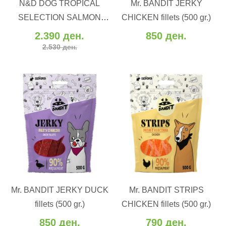
N&D DOG TROPICAL
Mr. BANDIT JERKY
Додај во желби
Додај во желби
SELECTION SALMON
CHICKEN fillets (500 gr.)
Додај за споредба
Додај за споредба
ADULT MINI 5 kg
2.390 ден.
850 ден.
2.530 ден.
ВО КОШНИЧКА
ВО КОШНИЧКА
Mr. BANDIT JERKY DUCK
Mr. BANDIT STRIPS
Додај во желби
Додај во желби
fillets (500 gr.)
CHICKEN fillets (500 gr.)
Додај за споредба
Додај за споредба
850 ден.
790 ден.