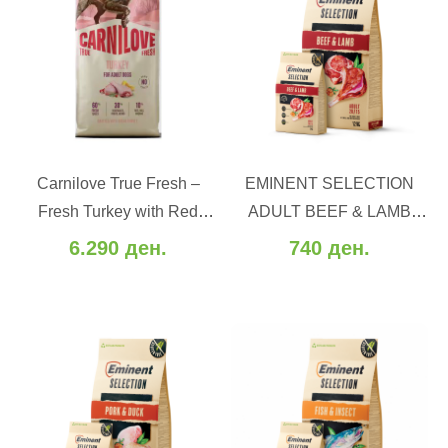
ВО КОШНИЧКА
ВО КОШНИЧКА
Carnilove True Fresh –
EMINENT SELECTION
Додај во желби
Додај во желби
Fresh Turkey with Red
ADULT BEEF & LAMB
Додај за споредба
Додај за споредба
Lentils and Lemna - Свежо
28/15 (2-12 kg.)
6.290 ден.
740 ден.
мисиркино со леќа (12 kg)