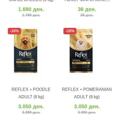
Додај за споредба
Додај за споредба
(100 gr.)
1.690 ден.
36 ден.
1.790 ден.
39 ден.
-10%
-10%
ВО КОШНИЧКА
ВО КОШНИЧКА
REFLEX + POODLE
REFLEX + POMERANIAN
Додај во желби
Додај во желби
ADULT (8 kg)
ADULT (8 kg)
Додај за споредба
Додај за споредба
3.050 ден.
3.050 ден.
3.380 ден.
3.380 ден.