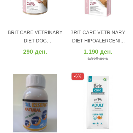
ВО КОШНИЧКА
ВО КОШНИЧКА
BRIT CARE VETRINARY
BRIT CARE VETRINARY
Додај во желби
Додај во желби
DIET DOG
DIET HIPOALERGENIC
Додај за споредба
Додај за споредба
HIPOALERGENIC (400 gr)
(2/12 kg)
290 ден.
1.190 ден.
1.350 ден.
-6%
ВО КОШНИЧКА
ВО КОШНИЧКА