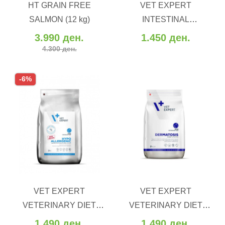
HT GRAIN FREE
VET EXPERT
Додај во желби
Додај во желби
SALMON (12 kg)
INTESTINAL
Додај за споредба
Додај за споредба
ELIMINATION DOG (2 kg)
3.990 ден.
1.450 ден.
4.300 ден.
-6%
ВО КОШНИЧКА
ВО КОШНИЧКА
VET EXPERT
VET EXPERT
Додај во желби
Додај во желби
VETERINARY DIET
VETERINARY DIET
Додај за споредба
Додај за споредба
HYPOALLERGENIC
DERMATOSIS
1.490 ден.
1.490 ден.