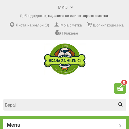
Добредојдовте,
најавете се
или
отворете сметка
.
Листа на желби (0)
Моја сметка
Шопинг кошничка
Плаќање
0
Menu