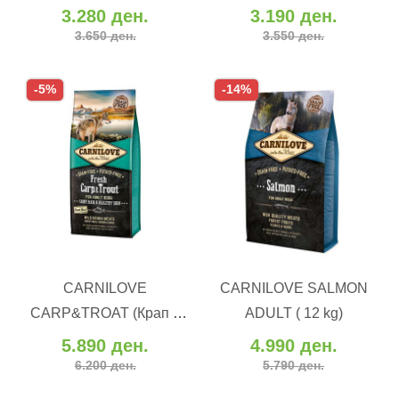
3.280 ден.
3.190 ден.
3.650 ден.
3.550 ден.
-5%
-14%
ВО КОШНИЧКА
ВО КОШНИЧКА
CARNILOVE
CARNILOVE SALMON
Додај во желби
Додај во желби
CARP&TROAT (Крап и
ADULT ( 12 kg)
Додај за споредба
Додај за споредба
пастрмка)( 12 kg)
5.890 ден.
4.990 ден.
6.200 ден.
5.790 ден.