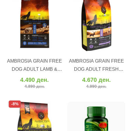
ВО КОШНИЧКА
ВО КОШНИЧКА
AMBROSIA GRAIN FREE
AMBROSIA GRAIN FREE
Додај во желби
Додај во желби
DOG ADULT LAMB &
DOG ADULT FRESH
Додај за споредба
Додај за споредба
FRESH SALMON (12 kg)
VENISON & LAMB (12 kg)
4.490 ден.
4.670 ден.
4.890 ден.
4.990 ден.
-8%