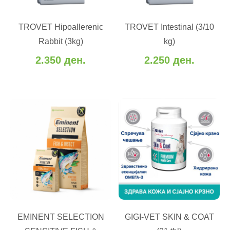
ВО КОШНИЧКА
ВО КОШНИЧКА
TROVET Hipoallerenic
TROVET Intestinal (3/10
Додај во желби
Додај во желби
Rabbit (3kg)
kg)
Додај за споредба
Додај за споредба
2.350 ден.
2.250 ден.
ВО КОШНИЧКА
ВО КОШНИЧКА
EMINENT SELECTION
GIGI-VET SKIN & COAT
Додај во желби
Додај во желби