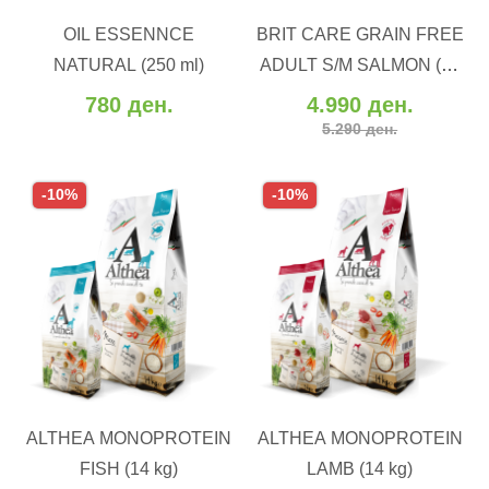
OIL ESSENNCE
BRIT CARE GRAIN FREE
Додај во желби
Додај во желби
NATURAL (250 ml)
ADULT S/M SALMON (12
Додај за споредба
Додај за споредба
kg)
780 ден.
4.990 ден.
5.290 ден.
-10%
-10%
ВО КОШНИЧКА
ВО КОШНИЧКА
ALTHEA MONOPROTEIN
ALTHEA MONOPROTEIN
Додај во желби
Додај во желби
FISH (14 kg)
LAMB (14 kg)
Додај за споредба
Додај за споредба