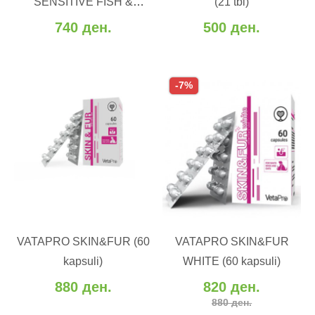
SENSITIVE FISH &
(21 tbl)
Додај за споредба
Додај за споредба
INSECT (2/12 kg)
740 ден.
500 ден.
-7%
ВО КОШНИЧКА
ВО КОШНИЧКА
VATAPRO SKIN&FUR (60
VATAPRO SKIN&FUR
Додај во желби
Додај во желби
kapsuli)
WHITE (60 kapsuli)
Додај за споредба
Додај за споредба
880 ден.
820 ден.
880 ден.