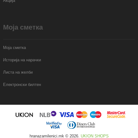
Акција
Моја сметка
Моја сметка
Историја на нарачки
Листа на желби
Електронски билтен
hranazamilenici.mk © 2026.
UKION SHOPS