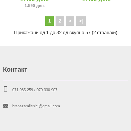
INSECT&POTATO (2/12
RABBIT&POTATO (2/12
1.590 ден.
kg)
kg)
1
2
>
>|
Прикажани од 1 до 32 од вкупно 57 (2 страна/и)
Контакт
071 985 259
/ 070 330 907
hranazamilenici@gmail.com