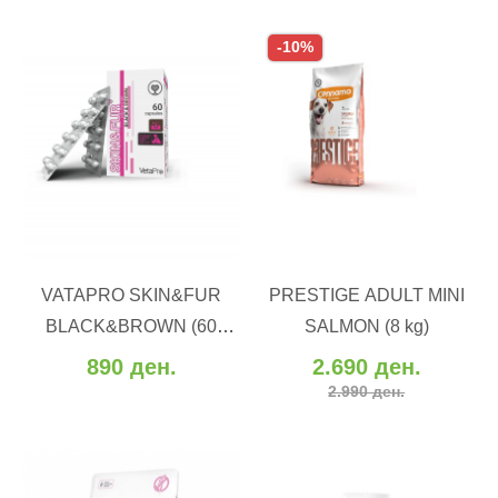
-10%
ВО КОШНИЧКА
ВО КОШНИЧКА
VATAPRO SKIN&FUR
PRESTIGE ADULT MINI
Додај во желби
Додај во желби
BLACK&BROWN (60
SALMON (8 kg)
Додај за споредба
Додај за споредба
kapsuli)
890 ден.
2.690 ден.
2.990 ден.