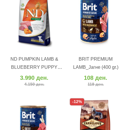
ВО КОШНИЧКА
ВО КОШНИЧКА
ND PUMPKIN LAMB &
BRIT PREMIUM
Додај во желби
Додај во желби
BLUEBERRY PUPPY
LAMB_Јагне (400 gr.)
Додај за споредба
Додај за споредба
MINI (7 kg)
3.990 ден.
108 ден.
4.150 ден.
118 ден.
-12%