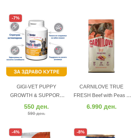
-7%
ВО КОШНИЧКА
ВО КОШНИЧКА
GIGI-VET PUPPY
CARNILOVE TRUE
Додај во желби
Додај во желби
GROWTH & SUPPORT
FRESH Beef with Peas &
Додај за споредба
Додај за споредба
(30 tbl)
Pumpkin - Свежо
550 ден.
6.990 ден.
говедско, грашок и тиква
590 ден.
(12 kg)
-4%
-8%