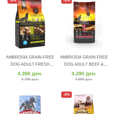
-8%
-9%
ВО КОШНИЧКА
ВО КОШНИЧКА
AMBROSIA GRAIN-FREE
AMBROSIA GRAIN FREE
Додај во желби
Додај во желби
DOG ADULT FRESH
DOG ADULT BEEF &
Додај за споредба
Додај за споредба
TURKEY & DUCK (12 kg)
FRESH SALMON (12 kg)
4.390 ден.
4.290 ден.
4.790 ден.
4.690 ден.
-6%