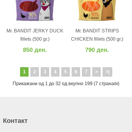
ВО КОШНИЧКА
ВО КОШНИЧКА
Mr. BANDIT JERKY DUCK
Mr. BANDIT STRIPS
Додај во желби
Додај во желби
fillets (500 gr.)
CHICKEN fillets (500 gr.)
Додај за споредба
Додај за споредба
850 ден.
790 ден.
1
2
3
4
5
6
7
>
>|
Прикажани од 1 до 32 од вкупно 199 (7 страна/и)
Контакт