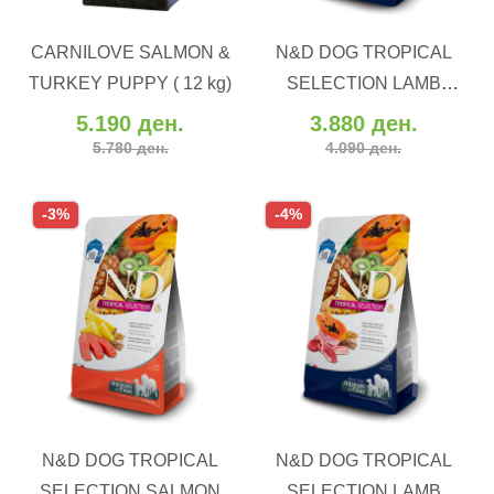
ВО КОШНИЧКА
ВО КОШНИЧКА
CARNILOVE SALMON &
N&D DOG TROPICAL
Додај во желби
Додај во желби
TURKEY PUPPY ( 12 kg)
SELECTION LAMB
Додај за споредба
Додај за споредба
PUPPY MED/MAX 10 kg
5.190 ден.
3.880 ден.
5.780 ден.
4.090 ден.
-3%
-4%
ВО КОШНИЧКА
ВО КОШНИЧКА
N&D DOG TROPICAL
N&D DOG TROPICAL
Додај во желби
Додај во желби
SELECTION SALMON
SELECTION LAMB