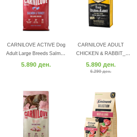
ВО КОШНИЧКА
ВО КОШНИЧКА
CARNILOVE ACTIVE Dog
CARNILOVE ADULT
Додај во желби
Додај во желби
Adult Large Breeds Salmon
CHICKEN & RABBIT_
Додај за споредба
Додај за споредба
& Turkey - Лосос и
Пиле и зајак (12 kg)
5.890 ден.
5.890 ден.
мисирка (12 kg)
6.290 ден.