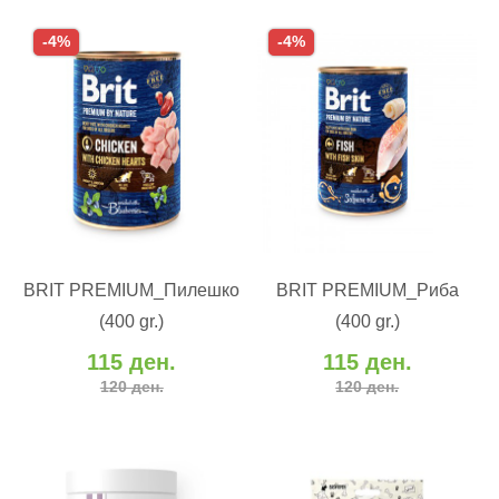
-4%
-4%
ВО КОШНИЧКА
ВО КОШНИЧКА
BRIT PREMIUM_Пилешко
BRIT PREMIUM_Риба
Додај во желби
Додај во желби
(400 gr.)
(400 gr.)
Додај за споредба
Додај за споредба
115 ден.
115 ден.
120 ден.
120 ден.