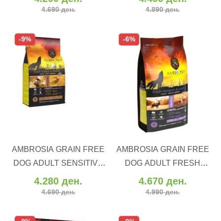
TURKEY & SALMON (12
4.690 ден.
4.890 ден.
kg)
-9%
-6%
ВО КОШНИЧКА
ВО КОШНИЧКА
AMBROSIA GRAIN FREE
AMBROSIA GRAIN FREE
Додај во желби
Додај во желби
DOG ADULT SENSITIVE
DOG ADULT FRESH
Додај за споредба
Додај за споредба
FRESH TURKEY &
VENISON & LAMB (12 kg)
4.280 ден.
4.670 ден.
RABBIT (12 kg)
4.690 ден.
4.990 ден.