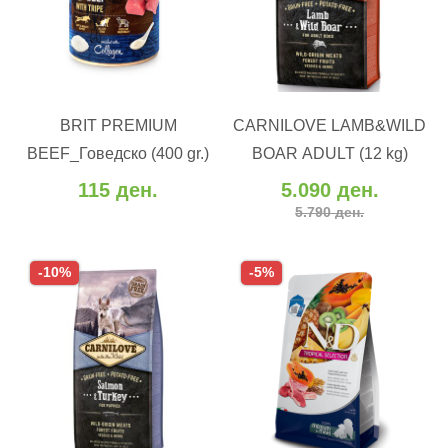
ВО КОШНИЧКА
ВО КОШНИЧКА
BRIT PREMIUM
CARNILOVE LAMB&WILD
Додај во желби
Додај во желби
BEEF_Говедско (400 gr.)
BOAR ADULT (12 kg)
Додај за споредба
Додај за споредба
115 ден.
5.090 ден.
5.790 ден.
-10%
-5%