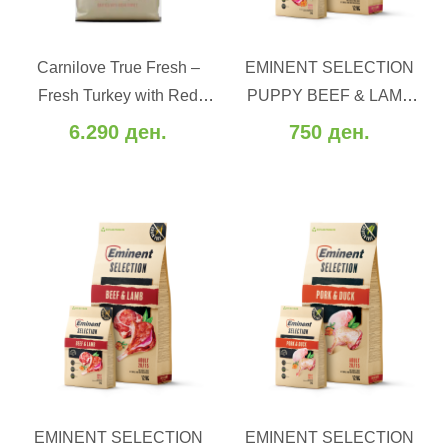
ВО КОШНИЧКА
ВО КОШНИЧКА
Carnilove True Fresh –
EMINENT SELECTION
Додај во желби
Додај во желби
Fresh Turkey with Red
PUPPY BEEF & LAMB
Додај за споредба
Додај за споредба
Lentils and Lemna - Свежо
32/17 (2-12 kg.)
6.290 ден.
750 ден.
мисиркино со леќа (12 kg)
ВО КОШНИЧКА
ВО КОШНИЧКА
EMINENT SELECTION
EMINENT SELECTION
Додај во желби
Додај во желби