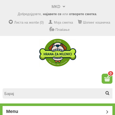
Добредојдовте,
најавете се
или
отворете сметка
.
Листа на желби (0)
Моја сметка
Шопинг кошничка
Плаќање
0
Menu