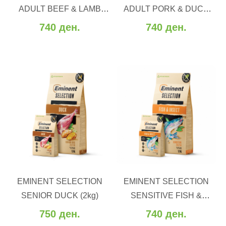
ADULT BEEF & LAMB
ADULT PORK & DUCK
Додај за споредба
Додај за споредба
28/15 (2-12 kg.)
28/15 (2-12 kg.)
740 ден.
740 ден.
ВО КОШНИЧКА
ВО КОШНИЧКА
EMINENT SELECTION
EMINENT SELECTION
Додај во желби
Додај во желби
SENIOR DUCK (2kg)
SENSITIVE FISH &
Додај за споредба
Додај за споредба
INSECT (2/12 kg)
750 ден.
740 ден.