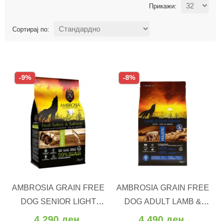
Прикажи:
Сортирај по:
-9%
-8%
ВО КОШНИЧКА
ВО КОШНИЧКА
AMBROSIA GRAIN FREE
AMBROSIA GRAIN FREE
Додај во желби
Додај во желби
DOG SENIOR LIGHT
DOG ADULT LAMB &
Додај за споредба
Додај за споредба
STERILISED FRESH
FRESH SALMON (12 kg)
4.290 ден.
4.490 ден.