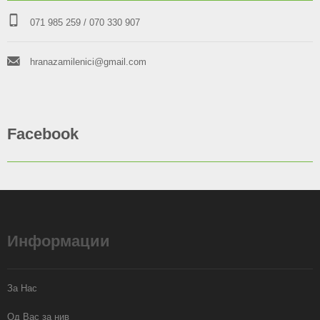
071 985 259
/ 070 330 907
hranazamilenici@gmail.com
Facebook
Информации
За Нас
Од Вас за нив