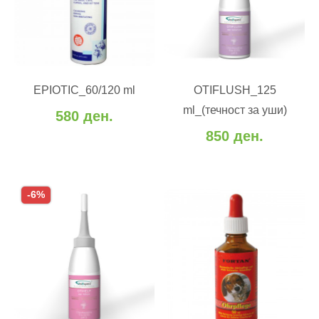
ВО КОШНИЧКА
ВО КОШНИЧКА
Додај во желби
EPIOTIC_60/120 ml
OTIFLUSH_125
Додај во желби
Додај за споредба
ml_(течност за уши)
580 ден.
Додај за споредба
850 ден.
-6%