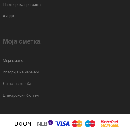
Партнерска програма
Акција
Моја сметка
Моја сметка
Историја на нарачки
Листа на желби
Електронски билтен