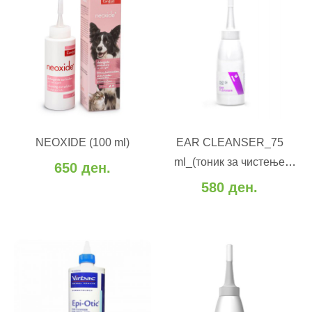
ВО КОШНИЧКА
ВО КОШНИЧКА
Додај во желби
NEOXIDE (100 ml)
EAR CLEANSER_75
Додај во желби
Додај за споредба
ml_(тоник за чистење
650 ден.
Додај за споредба
уши)
580 ден.