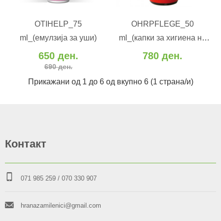
ВО КОШНИЧКА
ВО КОШНИЧКА
OTIHELP_75
OHRPFLEGE_50
Додај во желби
Додај во желби
ml_(емулзија за уши)
ml_(капки за хигиена на
Додај за споредба
Додај за споредба
уши)
650 ден.
780 ден.
690 ден.
Прикажани од 1 до 6 од вкупно 6 (1 страна/и)
Контакт
071 985 259
/ 070 330 907
hranazamilenici@gmail.com