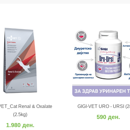
ВО КОШНИЧК
ET_Cat Renal & Oxalate
GIGI-VET URO - URSI (28
ВО КОШНИЧКА
Додај во желби
Додај за сп
(2.5kg)
590 ден.
 во желби
Додај за споредба
1.980 ден.