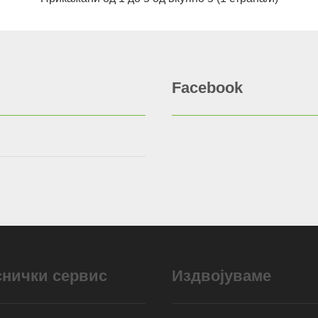
Facebook
снички сервис
Издвојуваме