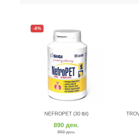
-6%
ВО КОШНИЧКА
NEFROPET (30 tbl)
TROV
Додај во желби
Додај за споредба
890 ден.
Додај
950 ден.