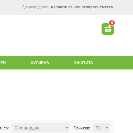
Добредојдовте,
најавете се
или
отворете сметка
.
0
ОРИ
ХИГИЕНА
ЗАШТИТА
ај по:
Прикажи: