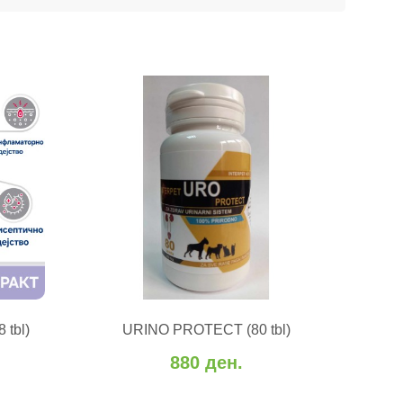
А
ВО КОШНИЧКА
 tbl)
URINO PROTECT (80 tbl)
оредба
Додај во желби
Додај за споредба
880 ден.