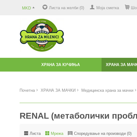
Листа на желби (0)
Моја сметка
Шо
MKD
ХРАНА ЗА КУЧИЊА
ХРАНА ЗА МАЧ
Почетна
ХРАНА ЗА МАЧКИ
Медицинска храна за мачки
RENAL (метаболички пробл
Листа
Мрежа
Споредување на производи (0)