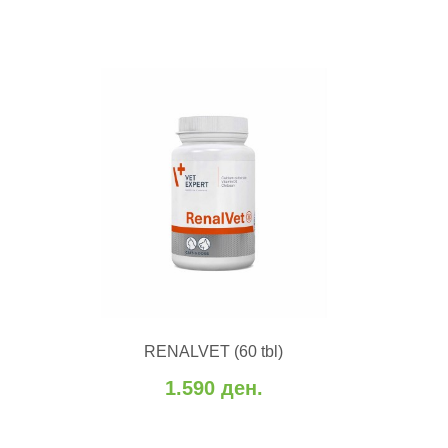
ВО КОШНИЧКА
RENALVET (60 tbl)
Додај во желби
Додај за споредба
1.590 ден.