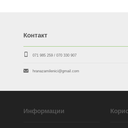
Контакт
071 985 259
/ 070 330 907
hranazamilenici@gmail.com
Информации
Кори