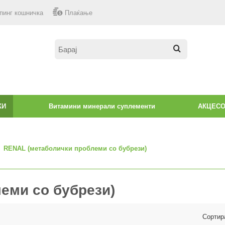
пинг кошничка
Плаќање
КИ
Витамини минерали суплементи
АКЦЕС
RENAL (метаболички проблеми со бубрези)
еми со бубрези)
Сортир