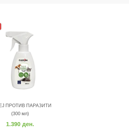
ЕЈ ПРОТИВ ПАРАЗИТИ
ВО КОШНИЧКА
(300 мл)
 во желби
Додај за споредба
1.390 ден.