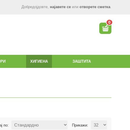
Добредојдовте,
најавете се
или
отворете сметка
.
0
ОРИ
ХИГИЕНА
ЗАШТИТА
ај по:
Прикажи: