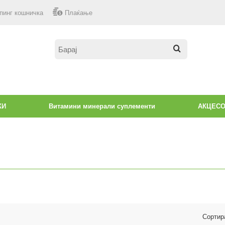
пинг кошничка
Плаќање
КИ
Витамини минерали суплементи
АКЦЕС
Сортир