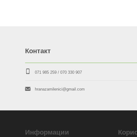
Контакт
071 985 259
/ 070 330 907
hranazamilenici@gmail.com
Информации
Кори