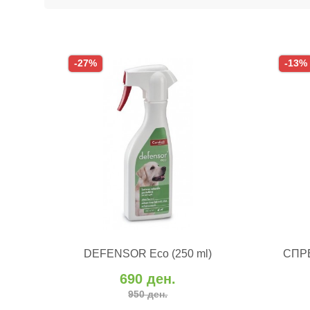
-27%
-13%
ВО КОШНИЧКА
DEFENSOR Eco (250 ml)
СПР
Додај во желби
Додај за споредба
690 ден.
Додај
950 ден.