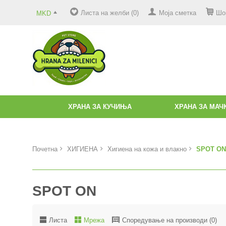
Листа на желби (0)
Моја сметка
Шо
MKD
ХРАНА ЗА КУЧИЊА
ХРАНА ЗА МАЧ
Почетна
ХИГИЕНА
Хигиена на кожа и влакно
SPOT ON
SPOT ON
Листа
Мрежа
Споредување на производи (0)