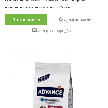
ПРАШАЈ ЗА ЗАЛИХА!!! Соодветна храна специјално
препорачана за кучиња кои имаат проблеми..
Во кошничка
Додај во желби
Додај за споредба