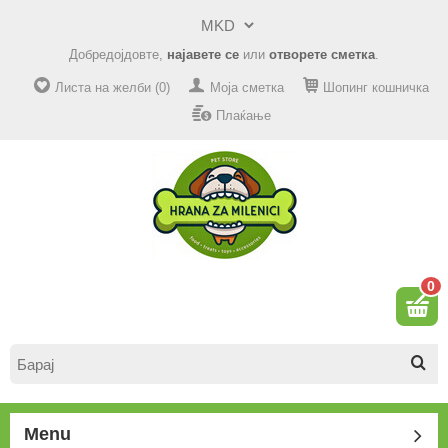
Добредојдовте,
најавете се
или
отворете сметка
.
Листа на желби (0)
Моја сметка
Шопинг кошничка
Плаќање
0
Menu