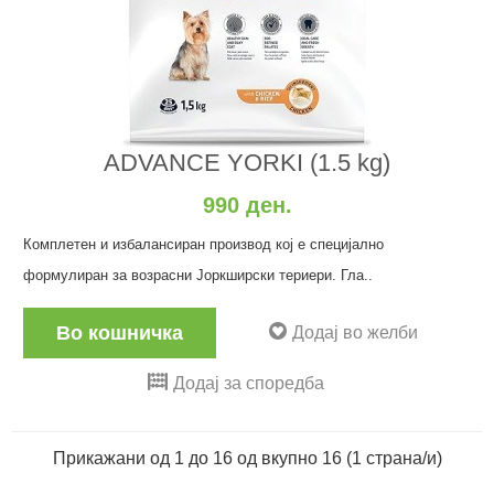
ADVANCE YORKI (1.5 kg)
990 ден.
Комплетен и избалансиран производ кој е специјално
формулиран за возрасни Јоркширски териери. Гла..
Во кошничка
Додај во желби
Додај за споредба
Прикажани од 1 до 16 од вкупно 16 (1 страна/и)