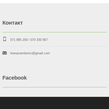
Контакт
071 985 259
/ 070 330 907
hranazamilenici@gmail.com
Facebook