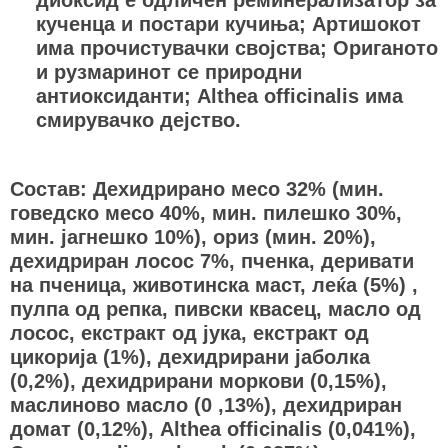
кученца и постари кучиња; Артишокот
има прочистувачки својства; Ориганото
и рузмаринот се природни
антиоксиданти; Althea officinalis има
смирувачко дејство.
Состав: Дехидрирано месо 32% (мин.
говедско месо 40%, мин. пилешко 30%,
мин. јагнешко 10%), ориз (мин. 20%),
дехидриран лосос 7%, пченка, деривати
на пченица, животинска маст, леќа (5%) ,
пулпа од репка, пивски квасец, масло од
лосос, екстракт од јука, екстракт од
цикорија (1%), дехидрирани јаболка
(0,2%), дехидрирани моркови (0,15%),
маслиново масло (0 ,13%), дехидриран
домат (0,12%), Althea officinalis (0,041%),