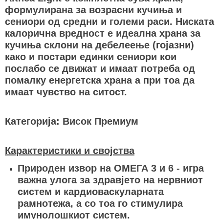
формулирана за возрасни кучиња и
сениори од средни и големи раси. Ниската
калорична вредност е идеална храна за
кучиња склони на дебелеење (гојазни)
како и постари единки сениори кои
послабо се движат и имаат потреба од
помалку енергетска храна а при тоа да
имаат чувство на ситост.
Категорија: Висок Премиум
Карактеристики и својства
Природен извор на ОМЕГА 3 и 6 - игра
важна улога за здравјето на нервниот
систем и кардиоваскуларната
рамнотежа, а со тоа го стимулира
имунолошкиот систем.