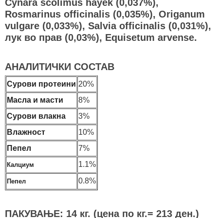
Cynara scolimus hayek (0,037%),
Rosmarinus officinalis (0,035%), Origanum
vulgare (0,033%), Salvia officinalis (0,031%),
лук во прав (0,03%), Equisetum arvense.
АНАЛИТИЧКИ СОСТАВ
Сурови протеини
20%
Масла и масти
8%
Сурови влакна
3%
Влажност
10%
Пепел
7%
1.1%
Калциум
0.8%
Пепел
ПАКУВАЊЕ: 14 кг. (цена по кг.= 213 ден.)