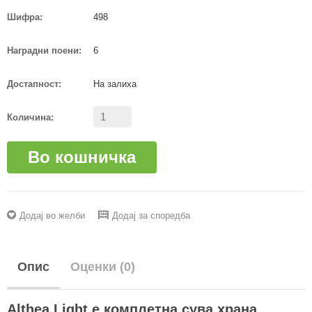
Шифра:
498
Наградни поени:
6
Достапност:
На залиха
Количина:
Во кошничка
Додај во желби
Додај за споредба
Опис
Оценки (0)
Althea Light e комплетна сува храна,