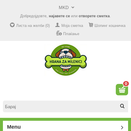
Добредојдовте,
најавете се
или
отворете сметка
.
Листа на желби (0)
Моја сметка
Шопинг кошничка
Плаќање
0
Menu