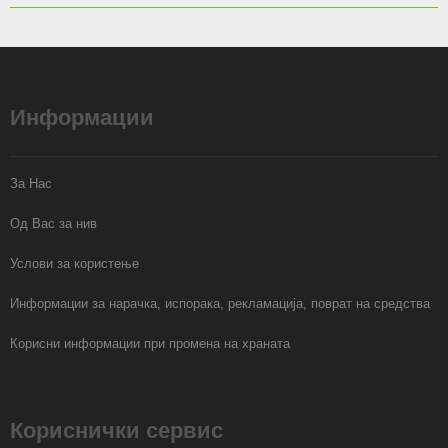
Информации
За Нас
Од Вас за нив
Услови за користење
Информации за нарачка, испорака, рекламација, поврат на средства
Корисни информации при промена на храната
Кориснички сервис