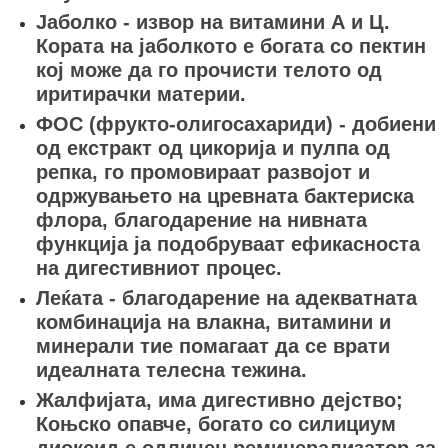
Јаболко - извор на витамини А и Ц.
Кората на јаболкото е богата со пектин
кој може да го прочисти телото од
иритирачки материи.
ФОС (фрукто-олигосахариди) - добиени
од екстракт од цикорија и пулпа од
репка, го промовираат развојот и
одржувањето на цревната бактериска
флора, благодарение на нивната
функција ја подобруваат ефикасноста
на дигестивниот процес.
Леќата - благодарение на адекватната
комбинација на влакна, витамини и
минерали тие помагаат да се врати
идеалната телесна тежина.
Жалфијата, има дигестивно дејство;
Коњско опавче, богато со силициум
диоксид е одличен реминерализатор за