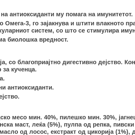
на антиоксиданти му помага на имунитетот.
 Омега-3, го зајакнува и штити влакното прав
куларниот систем, со што се стимулира имун
ема биолошка вредност.
ја, со благоприајтно дигестивно дејство. Ко
 за кученца.
а.
ни антиоксиданти.
ејство.
ко месо мин. 40%, пилешко мин. 30%, јагнеш
ска маст, леќа (5%), пулпа од репка, пивск
масло од лосос, екстракт од цикорија (1%), 