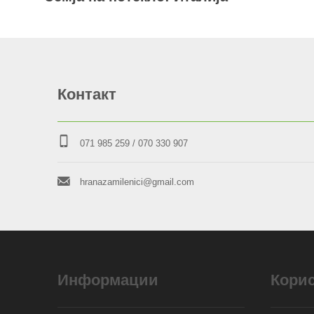
Контакт
071 985 259
/ 070 330 907
hranazamilenici@gmail.com
Информации
Кори