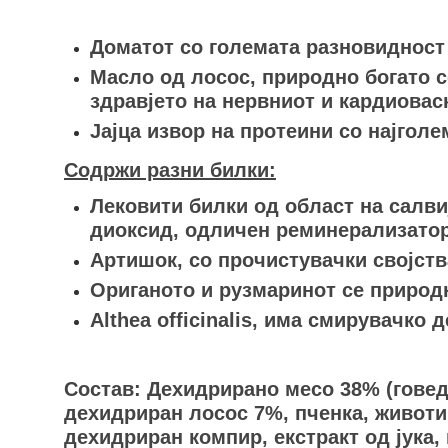
Доматот со големата разновидност 
Масло од лосос, природно богато со
здравјето на нервниот и кардиовас
Јајца извор на протеини со најгол
Содржи разни билки:
Лековити билки од област на салви
диоксид, одличен реминерализатор
Артишок, со прочистувачки својств
Ориганото и рузмаринот се природ
Althea officinalis, има смирувачко д
Состав: Дехидрирано месо 38% (говедс
дехидриран лосос 7%, пченка, животин
дехидриран компир, екстракт од јука, 