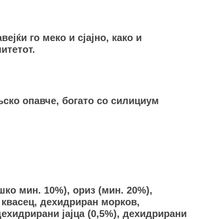
ејќи го меко и сјајно, како и
итетот.
њско опавче, богато со силициум
ко мин. 10%), ориз (мин. 20%),
и квасец, дехидриран морков,
дехидрирани јајца (0,5%), дехидрирани