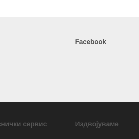
Facebook
снички сервис
Издвојуваме