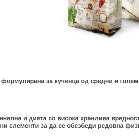
а формулирана за кученца од средни и голем
инална и диета со висока хранлива вредност
ни елементи за да се обезбеди редовна физ