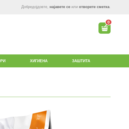
Добредојдовте,
најавете се
или
отворете сметка
.
0
ОРИ
ХИГИЕНА
ЗАШТИТА