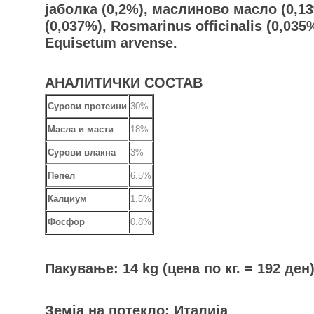
јаболка (0,2%), маслиново масло (0,13%
(0,037%), Rosmarinus officinalis (0,035
Equisetum arvense.
АНАЛИТИЧКИ СОСТАВ
Сурови протеини
30%
Масла и масти
18%
Сурови влакна
3%
Пепел
6.5%
Калциум
1.5%
Фосфор
0.8%
Пакување: 14 kg (цена по кг. = 192 ден
Земја на потекло: Италија