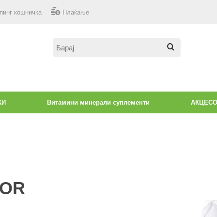
пинг кошничка
Плаќање
КИ
Витамини минерали суплементи
АКЦЕС
IOR