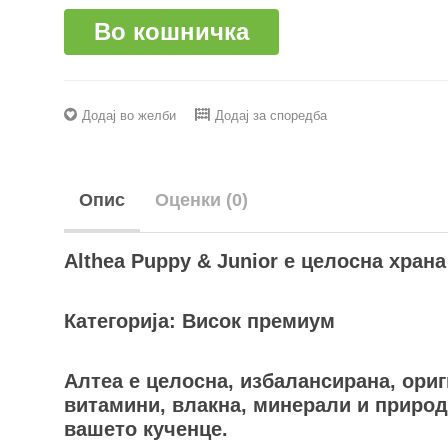
Во кошничка
Додај во желби
Додај за споредба
Опис
Оценки (0)
Althea Puppy & Junior е целосна хран
Категорија: Висок премиум
Алтеа е целосна, избалансирана, ориг
витамини, влакна, минерали и природ
вашето кученце.