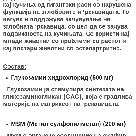
кај кучиња од гигантски раси со нарушена
функција на зглобовите и ‘рскавицата. Го
негува и поддржува зачувување на
зглобната ‘рскавица, со цел да се зачува
подвижноста на кучињата. Се користи кај
млади животни со проблеми со растот и
кај постари животни со остеоартритис.
Состав:
Глукозамин хидрохлорид (500 мг)
- Глукозамин ја стимулира синтезата на
гликозаминогликан (GAG), која е градлива
материја на матриксот на ‘рскавицата.
MSM (Метил сулфонилметан) (200 мг)
- MSM е органско соединение на сулфур