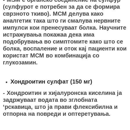
(сулфурот е потребен за да се формира
сврзното ткиво). МСМ делува како
аналгетик така што ги смалува нервните
импулси кои пренесуваат болка. Научните
истражувања покажаа дека има
подобрувања во симптомите како што се
болка, воспаление и оток кај пациенти кои
користат МСМ во комбинација со
глукозамин.
Хондроитин сулфат (150 мг)
- Хондроитин и хијалуронска киселина ја
задржуваат водата во зглобната
‘рскавица, што ја прави флексибилна и
отпорна на повреди и оптеретувања.