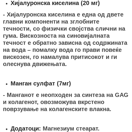
Хијалуронска киселина (20 мг)
- Хијалуронска киселина е една од двете
главни компоненти на зглобните
течности, со физички својства слични на
гума. Вискозноста на синовијалната
течност е обратно зависна од содржината
на вода – помалку вода го прави повеќе
вискозен, го намалува притисокот и ги
олеснува движењата.
Манган сулфат (7мг)
- Манганот е неопходен за синтеза на GAG
и колагенот, овозможува вкрстено
поврзување на колагенските влакна.
Додатоци:
Магнезиум стеарат.