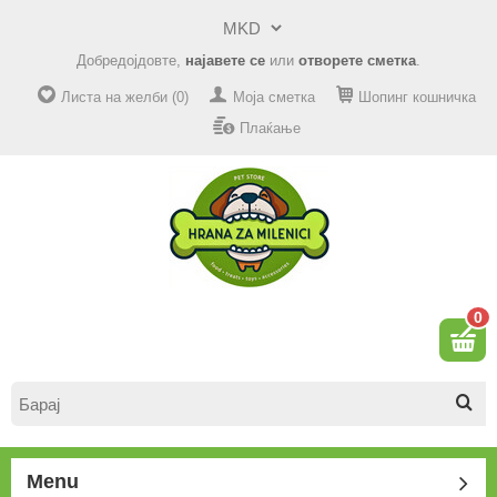
Добредојдовте,
најавете се
или
отворете сметка
.
Листа на желби (0)
Моја сметка
Шопинг кошничка
Плаќање
0
Menu