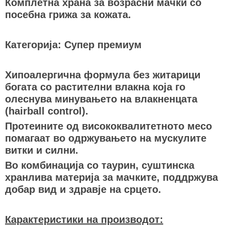
Комплетна храна за возрасни мачки со
посебна грижа за кожата.
Категорија: Супер премиум
Хипоалергична формула без житарици
богата со растителни влакна која го
олеснува минувањето на влакненцата
(hairball control).
Протеините од висококвалитетното месо
помагаат во одржувањето на мускулите
витки и силни.
Во комбинација со таурин, суштинска
хранлива материја за мачките, поддржува
добар вид и здравје на срцето.
Карактеристики на производот: