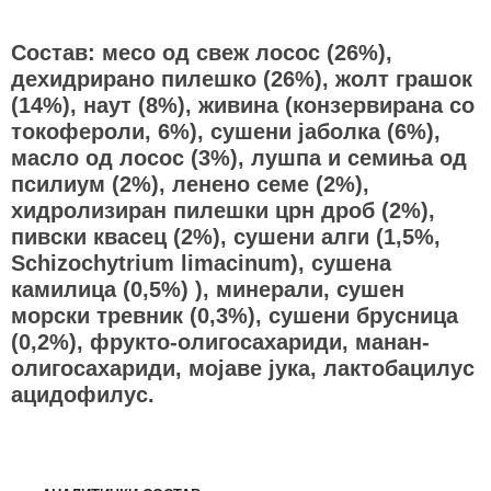
Состав: месо од свеж лосос (26%),
дехидрирано пилешко (26%), жолт грашок
(14%), наут (8%), живина (конзервирана со
токофероли, 6%), сушени јаболка (6%),
масло од лосос (3%), лушпа и семиња од
псилиум (2%), ленено семе (2%),
хидролизиран пилешки црн дроб (2%),
пивски квасец (2%), сушени алги (1,5%,
Schizochytrium limacinum), сушена
камилица (0,5%) ), минерали, сушен
морски тревник (0,3%), сушени брусница
(0,2%), фрукто-олигосахариди, манан-
олигосахариди, мојаве јука, лактобацилус
ацидофилус.