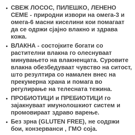
СВЕЖ ЛОСОС, ПИЛЕШКО, ЛЕНЕНО
СЕМЕ - природни извори на омега-3 и
омега-6 масни киселини кои помагаат
да се одржи сјајно влакно и здрава
кожа.
ВЛАКНА - состојките богати со
растителни влакна го олеснуваат
минувањето на влакненцата. Суровите
влакна обезбедуваат чувство на ситост,
што резултира со намален внес на
прекумерна храна и помага во
регулирање на телесната тежина.
ПРОБИОТИЦИ и ПРЕБИОТИЦИ го
зајакнуваат имунолошкиот систем и
промовираат здраво варење.
Без зрна (GLUTEN FREE), не содржи
бои, конзерванси , ГМО соја.