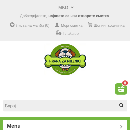
Добредојдовте,
најавете се
или
отворете сметка
.
Листа на желби (0)
Моја сметка
Шопинг кошничка
Плаќање
0
Menu