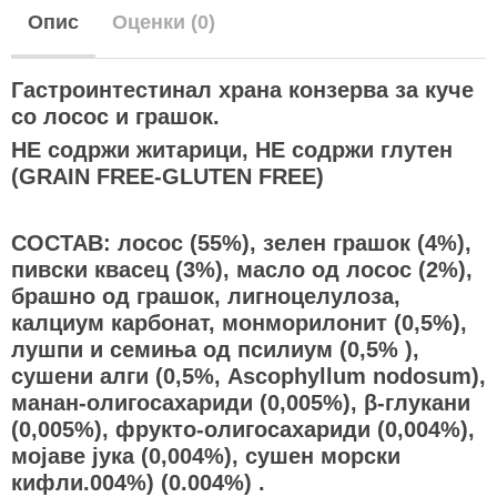
Опис
Оценки (0)
Гастроинтестинал храна конзерва за куче
со лосос и грашок.
НE содржи житарици, НЕ содржи глутен
(GRAIN FREE-GLUTEN FREE)
СОСТАВ: лосос (55%), зелен грашок (4%),
пивски квасец (3%), масло од лосос (2%),
брашно од грашок, лигноцелулоза,
калциум карбонат, монморилонит (0,5%),
лушпи и семиња од псилиум (0,5% ),
сушени алги (0,5%, Ascophyllum nodosum),
манан-олигосахариди (0,005%), β-глукани
(0,005%), фрукто-олигосахариди (0,004%),
мојаве јука (0,004%), сушен морски
кифли.004%) (0.004%) .