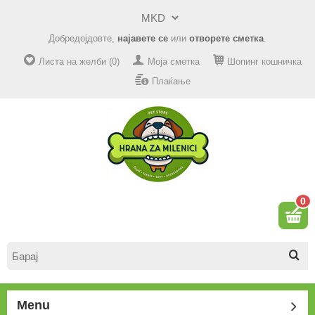
Добредојдовте,
најавете се
или
отворете сметка
.
Листа на желби (0)
Моја сметка
Шопинг кошничка
Плаќање
0
Menu