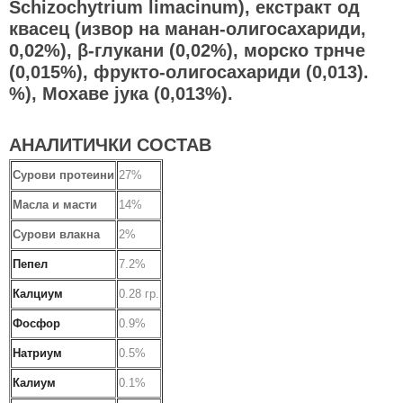
Schizochytrium limacinum), екстракт од
квасец (извор на манан-олигосахариди,
0,02%), β-глукани (0,02%), морско трнче
(0,015%), фрукто-олигосахариди (0,013).
%), Мохаве јука (0,013%).
АНАЛИТИЧКИ СОСТАВ
Сурови протеини
27%
Масла и масти
14%
Сурови влакна
2%
Пепел
7.2%
Калциум
0.28 гр.
Фосфор
0.9
%
Натриум
0.5%
Калиум
0.1
%