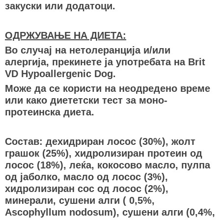
закуски или додатоци.
ОДРЖУВАЊЕ НА ДИЕТА:
Во случај на нетолеранција и/или
алергија, прекинете ја употребата на Brit
VD Hypoallergenic Dog.
Може да се користи на неодредено време
или како диететски тест за моно-
протеинска диета.
Состав: дехидриран лосос (30%), жолт
грашок (25%), хидролизиран протеин од
лосос (18%), леќа, кокосово масло, пулпа
од јаболко, масло од лосос (3%),
хидролизиран сос од лосос (2%),
минерали, сушени алги ( 0,5%,
Ascophyllum nodosum), сушени алги (0,4%,