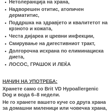
Нетолеранција на храна,
Надворешен отитис, атопичен
дерматитис,
Поддршка на здравјето и квалитетот на
крзното и кожата,
Честа дијареа и цревни инфекции,
Смирување на дигестивниот тракт,
Долгорочна исхрана по елиминациска
диета,
ЛОСОС, ГРАШОК И ЛЕЌА
НАЧИН НА УПОТРЕБА:
Хранете само со Brit VD Hypoallergenic
Dog и вода 6–8 недели.
Не го хранете вашето куче со друга храна
за домашни миленици или човечка храна,