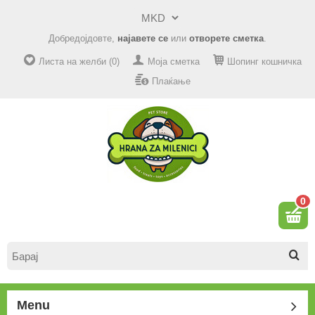
Добредојдовте,
најавете се
или
отворете сметка
.
Листа на желби (0)
Моја сметка
Шопинг кошничка
Плаќање
0
Menu