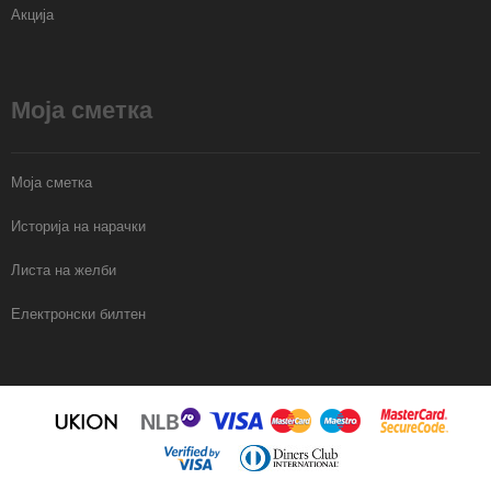
Акција
Моја сметка
Моја сметка
Историја на нарачки
Листа на желби
Електронски билтен