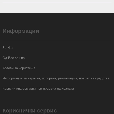
Информации
За Нас
Од Вас за нив
Услови за користење
Информации за нарачка, испорака, рекламација, поврат на средства
Корисни информации при промена на храната
Кориснички сервис