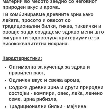
материи во месото заедно со неговиот
природен вкус и арома.
Ги комбиниравме древните зрна како
леќата, просото и овесот со
традиционални билки, тиква, тиквички и
овошје за да создадеме здраво мени што
сигурно ги задоволува критериумите за
висококвалитетна исхрана.
Карактеристики:
Оптимална за кученца за здрав и
правилен раст,
Одличен вкус и свежа арома,
Содржи древни зрна и други природни
состојки - компири, овес, леќа, ленено
семе, црна рибизла,
Традиционални билки - мајчина