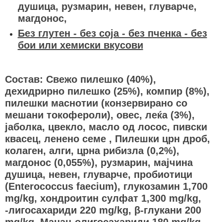
душица, рузмарин, невен, глуварче,
магдонос,
Без глутен - без соја - без пченка - без
бои или хемиски вкусови
Состав: Свежо пилешко (40%),
дехидрирно пилешко (25%), компир (8%),
пилешки маснотии (конзервирано со
мешани токофероли), овес, леќа (3%),
јаболка, цвекло, масло од лосос, пивски
квасец, ленено семе , Пилешки црн дроб,
колаген, алги, црна рибизла (0,2%),
магдонос (0,055%), рузмарин, мајчина
душица, невен, глуварче, пробиотици
(Enterococcus faecium), глукозамин 1,700
mg/kg, хондроитин сулфат 1,300 mg/kg,
-лигосахариди 220 mg/kg, β-глукани 200
mg/kg, Манан-олигосахариди 180 mg/kg,