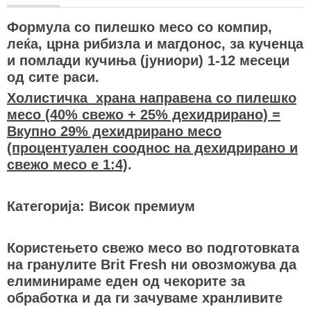
Формула со пилешко месо со компир,
леќа, црна рибизла и магдонос, за кученца
и помлади кучиња (јуниори) 1-12 месеци
од сите раси.
Холистичка храна направена со пилешко
месо (40% свежо + 25% дехидрирано) =
Вкупно 29% дехидрирано месо
(процентуален сооднос на дехидрирано и
свежо месо е 1:4)
.
Категорија: Висок премиум
Користењето свежо месо во подготовката
на гранулите Brit Fresh ни овозможува да
елиминираме еден од чекорите за
обработка и да ги зачуваме хранливите