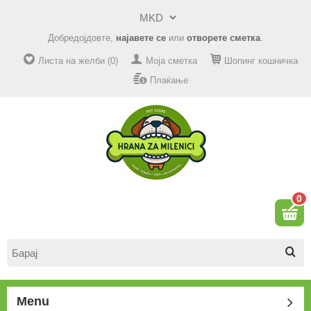
Добредојдовте,
најавете се
или
отворете сметка
.
Листа на желби (0)
Моја сметка
Шопинг кошничка
Плаќање
0
Menu