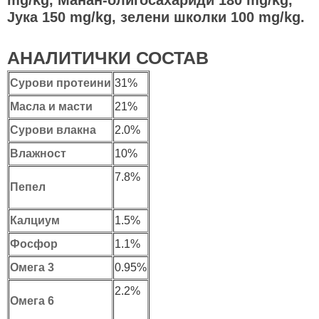
Јука 150 mg/kg, зелени школки 100 mg/kg.
АНАЛИТИЧКИ СОСТАВ
Сурови протеини
31%
Масла и масти
21%
Сурови влакна
2.0%
Влажност
10%
7.8%
Пепел
Калциум
1.5%
Фосфор
1.1%
Омега 3
0.95%
2.2%
Омега 6