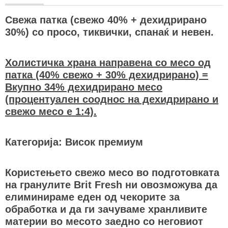
Свежа патка (свежо 40% + дехидрирано
30%) со просо, тиквички, спанаќ и невен.
Холистичка храна направена со месо од
патка (40% свежо + 30% дехидрирано) =
Вкупно 34% дехидрирано месо
(процентуален сооднос на дехидрирано и
свежо месо е 1:4).
Категорија: Висок премиум
Користењето свежо месо во подготовката
на гранулите Brit Fresh ни овозможува да
елиминираме еден од чекорите за
обработка и да ги зачуваме хранливите
материи во месото заедно со неговиот