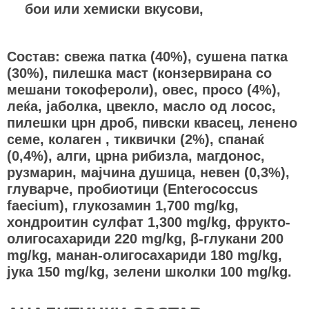
бои или хемиски вкусови,
Состав: свежа патка (40%), сушена патка
(30%), пилешка маст (конзервирана со
мешани токофероли), овес, просо (4%),
леќа, јаболка, цвекло, масло од лосос,
пилешки црн дроб, пивски квасец, ленено
семе, колаген , тиквички (2%), спанаќ
(0,4%), алги, црна рибизла, магдонос,
рузмарин, мајчина душица, невен (0,3%),
глуварче, пробиотици (Enterococcus
faecium), глукозамин 1,700 mg/kg,
хондроитин сулфат 1,300 mg/kg, фрукто-
олигосахариди 220 mg/kg, β-глукани 200
mg/kg, манан-олигосахариди 180 mg/kg,
јука 150 mg/kg, зелени школки 100 mg/kg.