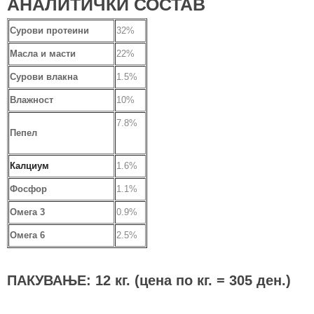
АНАЛИТИЧКИ СОСТАВ
Сурови протеини
32%
Масла и масти
22%
Сурови влакна
1.5%
Влажност
10%
7.8%
Пепел
Калциум
1.6
%
Фосфор
1.1
%
Омега 3
0.9
%
Омега 6
2.5
%
ПАКУВАЊЕ: 12 кг. (цена по кг. = 305 ден.)