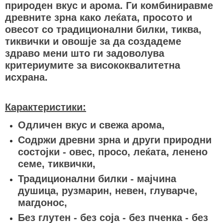
природен вкус и арома. Ги комбиниравме
древните зрна како леќата, просото и
овесот со традиционални билки, тиква,
тиквички и овошје за да создадеме
здраво мени што ги задоволува
критериумите за висококвалитетна
исхрана.
Карактеристики:
Одличен вкус и свежа арома,
Содржи древни зрна и други природни
состојки - овес, просо, леќата, ленено
семе, тиквички,
Традиционални билки - мајчина
душица, рузмарин, невен, глуварче,
магдонос,
Без глутен - без соја - без пченка - без