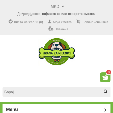
Добредојдовте,
најавете се
или
отворете сметка
.
Листа на желби (0)
Моја сметка
Шопинг кошничка
Плаќање
0
Menu