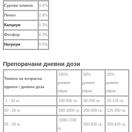
Сурови влакна
0.4%
Пепел
2.9%
Калциум
0.3%
Фосфор
0.3%
Натриум
0.5%
Препорачани дневни дози
100%
50%
25%
Тежина на возрасна
дневен
дневен
дневен
единка / дневна доза
оброк
оброк
оброк
1 - 10 кг.
100-500 гр.
50-250 гр.
25-125 гр.
10 - 25 кг.
500-1000 гр.
250-500 гр.
125-250 гр.
1000-1700
25 - 50 кг.
500-830 гр.
250-420 гр.
гр.