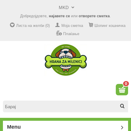
Добредојдовте,
најавете се
или
отворете сметка
.
Листа на желби (0)
Моја сметка
Шопинг кошничка
Плаќање
0
Menu