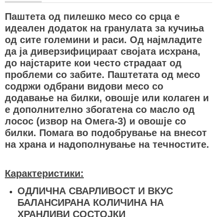
Паштета од пилешко месо со срца е
идеален додаток на гранулата за кучиња
од сите големини и раси. Од најмладите
да ја диверзифицираат својата исхрана,
до најстарите кои често страдаат од
проблеми со забите. Паштетата од месо
содржи одбрани видови месо со
додавање на билки, овошје или колаген и
е дополнително збогатена со масло од
лосос (извор на Омега-3) и овошје со
билки. Помага во подобрување на внесот
на храна и надополнување на течностите.
Карактеристики:
ОДЛИЧНА СВАРЛИВОСТ И ВКУС
БАЛАНСИРАНА КОЛИЧИНА НА
ХРАНЛИВИ СОСТОЈКИ