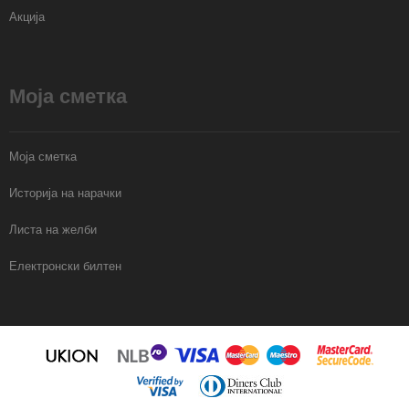
Акција
Моја сметка
Моја сметка
Историја на нарачки
Листа на желби
Електронски билтен