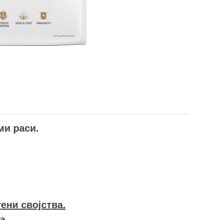
ми раси.
ени својства.
а.