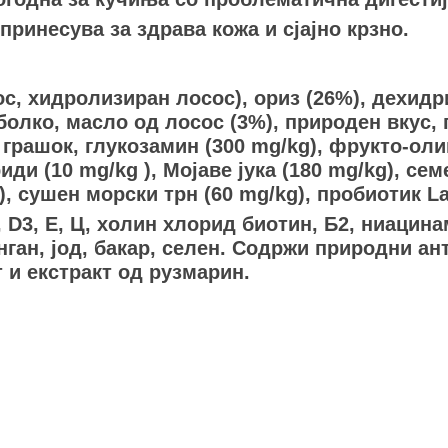
принесува за здрава кожа и сјајно крзно.
с, хидролизиран лосос), ориз (26%), дехидр
болко, масло од лосос (3%), природен вкус, 
 грашок, глукозамин (300 mg/kg), фрукто-ол
ди (10 mg/kg ), Мојаве јука (180 mg/kg), сем
, сушен морски трн (60 mg/kg), пробиотик Lac
, D3, Е, Ц, холин хлорид биотин, Б2, ниацин
нган, јод, бакар, селен. Содржи природни а
 и екстракт од рузмарин.