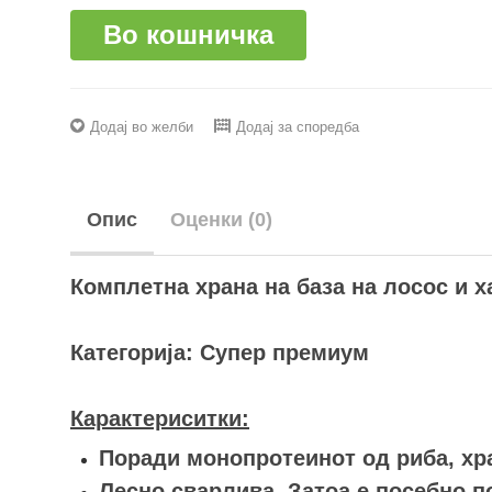
Во кошничка
Додај во желби
Додај за споредба
Опис
Оценки (0)
Комплетна храна на база на лосос и х
Категорија: Супер премиум
Карактериситки:
Поради монопротеинот од риба, хр
Лесно сварлива. Затоа е посебно п