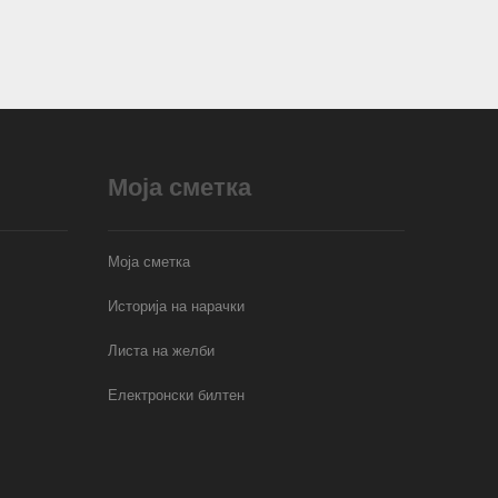
Моја сметка
Моја сметка
Историја на нарачки
Листа на желби
Електронски билтен