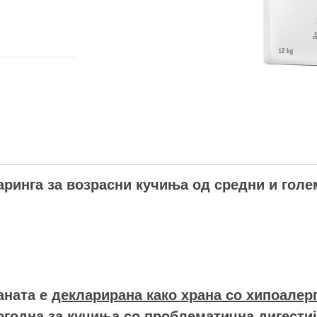
аринга за возрасни кучиња од средни и голе
аната е
декларирана како храна со хипоалерг
огодна за кучиња со проблематична дигестиј