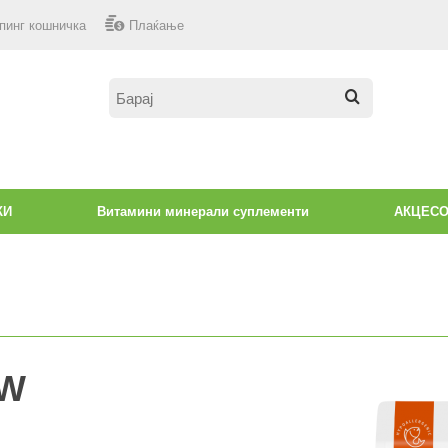
пинг кошничка
Плаќање
КИ
Витамини минерали суплементи
АКЦЕС
OW