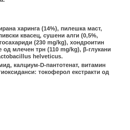
ирана харинга (14%), пилешка маст,
пивски квасец, сушени алги (0,5%,
игосахариди (230 mg/kg), хондроитин
е од млечен трн (110 mg/kg), β-глукани
tobacillus helveticus.
амид, калциум-D-пантотенат, витамин
нтиоксиданси: токоферол екстракти од