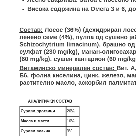
Висока содржина на Омега 3 и 6, до
Состав:
Лосос (36%) (дехидриран лосо
ленено семе (4%), пулпа од сушено ја
Schizochytrium limacinum), брашно од
сулфат (230 mg/kg), манан-олигосахари
(60 mg/kg), сушен кантарион (60 mg/kg)
Витаминско минерален состав:
Вит. А
Б6, фолна киселина, цинк, железо, ма
растително масло, аскорбил палмитат
АНАЛИТИЧКИ СОСТАВ
Сурови протеини
26%
Масла и масти
16%
Сурови влакна
3%