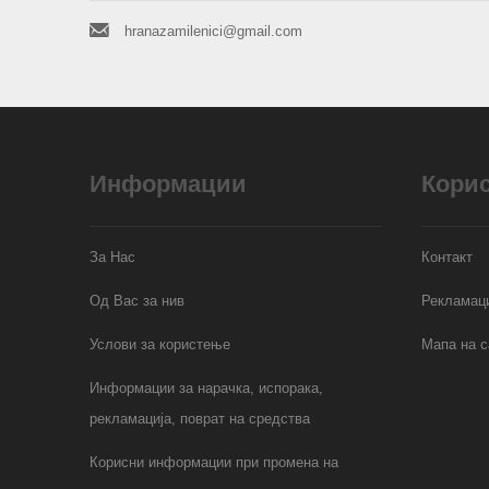
hranazamilenici@gmail.com
Информации
Кори
За Нас
Контакт
Од Вас за нив
Рекламаци
Услови за користење
Мапа на с
Информации за нарачка, испорака,
рекламација, поврат на средства
Корисни информации при промена на