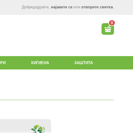
Добредојдовте,
најавете се
или
отворете сметка
.
0
ОРИ
ХИГИЕНА
ЗАШТИТА