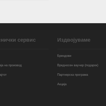
снички сервис
Издвојуваме
Брендови
ја на производ
Вредносен ваучер (подарок)
ајтот
Партнерска програма
Акција