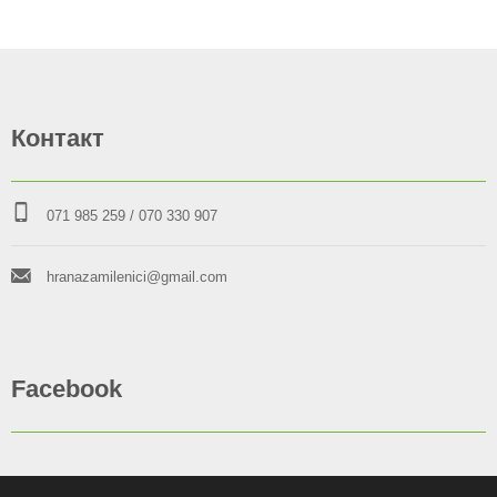
Контакт
071 985 259
/ 070 330 907
hranazamilenici@gmail.com
Facebook