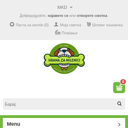
Добредојдовте,
најавете се
или
отворете сметка
.
Листа на желби (0)
Моја сметка
Шопинг кошничка
Плаќање
0
Menu