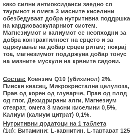
како силни антиоксиданси заедно со
тауринот и омега 3 масните киселини
обезбедуваат добра нутритивна поддршка
на кардиоваскуларниот систем.
Магнезиумот и калиумот се неопходни за
добра контрактилност на срцето и за
одржување на добар срцев ритам; покрај
тоа, магнезиумот поддржува добар тонус
на мазните мускули на крвните садови.
Состав:
Коензим Q10 (убихинол) 2%,
Пивски квасец, Микрокристална целулоза,
Прав од корен од глуварче, Прав од плод
од глог, Дехидрирани алги, Магнезиум
стеарат, омега 3 масни киселини 0,5%,
Калиум (калиум цитрат) 0,1%.
Нутритивни додатоци на 1 таблета
(1g):
Витамини: L-карнитин, L-тартарат 125