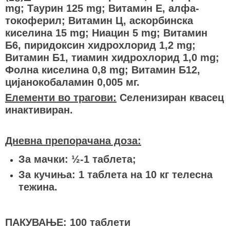
mg; Таурин 125 mg; Витамин Е, алфа-
токоферил; Витамин Ц, аскорбинска
киселина 15 mg; Ниацин 5 mg; Витамин
Б6, пиридоксин хидрохлорид 1,2 mg;
Витамин Б1, тиамин хидрохлорид 1,0 mg;
Фолна киселина 0,8 mg; Витамин Б12,
цијанокобаламин 0,005 мг.
Елементи во трагови:
Селенизиран квасец
инактивиран.
Дневна препорачана доза:
За мачки: ½-1 таблета;
За кучиња: 1 таблета на 10 кг телесна
тежина.
ПАКУВАЊЕ: 100 таблети