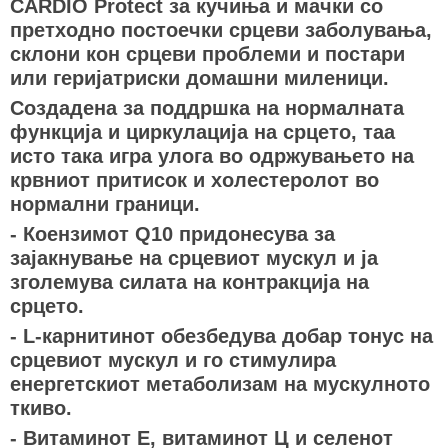
CARDIO Protect за кучиња и мачки со
претходно постоечки срцеви заболувања,
склони кон срцеви проблеми и постари
или геријатриски домашни миленици.
Создадена за поддршка на нормалната
функција и циркулација на срцето, таа
исто така игра улога во одржувањето на
крвниот притисок и холестеролот во
нормални граници.
- Коензимот Q10 придонесува за
зајакнување на срцевиот мускул и ја
зголемува силата на контракција на
срцето.
- L-карнитинот обезбедува добар тонус на
срцевиот мускул и го стимулира
енергетскиот метаболизам на мускулното
ткиво.
- Витаминот Е, витаминот Ц и селенот