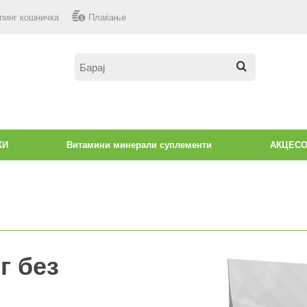
пинг кошничка
Плаќање
КИ
Витамини минерали суплементи
АКЦЕС
г без