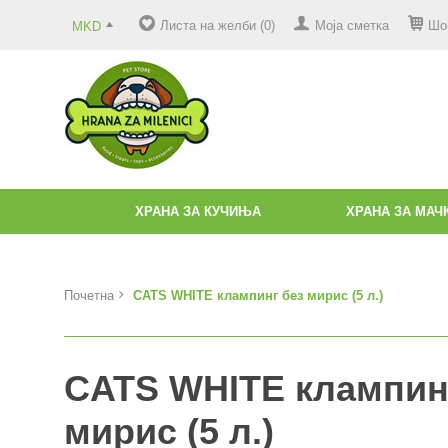
Листа на желби (0)
Моја сметка
Шо
MKD
ХРАНА ЗА КУЧИЊА
ХРАНА ЗА МАЧ
Почетна
CATS WHITE клампинг без мирис (5 л.)
CATS WHITE клампин
мирис (5 л.)