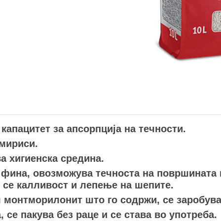
 капацитет за апсорпција на течности.
 мириси.
ва хигиенска средина.
о фина, овозможува течноста на површината
 се калливост и лепење на шепите.
 монтморилонит што го содржи, се заробува
 се пакува без раце и се става во употреба.