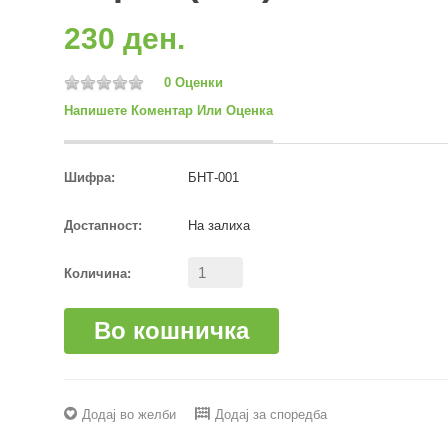
230 ден.
0 Оценки
Напишете Коментар Или Оценка
Шифра:
БНТ-001
Достапност:
На залиха
Количина:
Во кошничка
Додај во желби
Додај за споредба