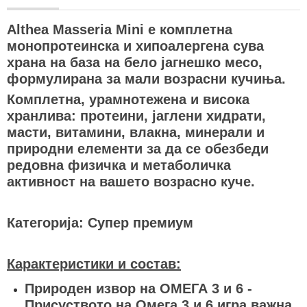
Althea Masseria Mini е комплетна
монопротеинска и хипоалергена сува
храна на база на бело јагнешко месо,
формулирана за мали возрасни кучиња.
Комплетна, урамнотежена и висока
хранлива: протеини, јаглени хидрати,
масти, витамини, влакна, минерали и
природни елементи за да се обезбеди
редовна физичка и метаболичка
активност на вашето возрасно куче.
Категорија: Супер премиум
Карактеристики и состав:
Природен извор на ОМЕГА 3 и 6 -
Присуството на Омега 3 и 6 игра важна