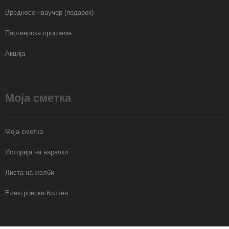
Вредносен ваучер (подарок)
Партнерска програма
Акција
Моја сметка
Моја сметка
Историја на нарачки
Листа на желби
Електронски билтен