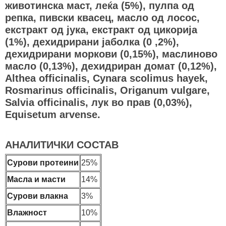
животинска маст, леќа (5%), пулпа од
репка, пивски квасец, масло од лосос,
екстракт од јука, екстракт од цикорија
(1%), дехидрирани јаболка (0 ,2%),
дехидрирани моркови (0,15%), маслиново
масло (0,13%), дехидриран домат (0,12%),
Althea officinalis, Cynara scolimus hayek,
Rosmarinus officinalis, Origanum vulgare,
Salvia officinalis, лук во прав (0,03%),
Equisetum arvense.
АНАЛИТИЧКИ СОСТАВ
Сурови протеини
25%
Масла и масти
14%
Сурови влакна
3%
Влажност
10%