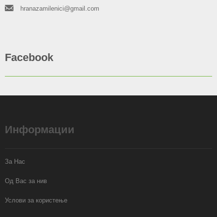
hranazamilenici@gmail.com
Facebook
Информации
За Нас
Од Вас за нив
Услови за користење