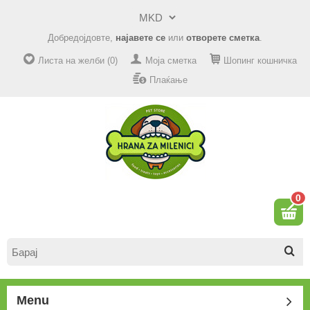
Добредојдовте,
најавете се
или
отворете сметка
.
Листа на желби (0)
Моја сметка
Шопинг кошничка
Плаќање
0
Menu