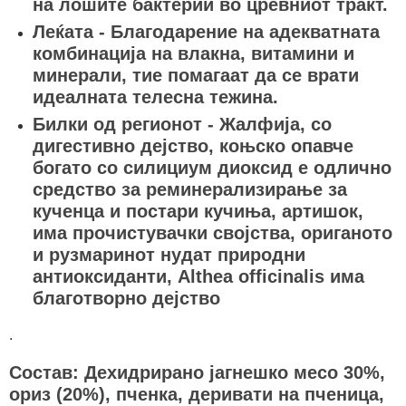
на лошите бактерии во цревниот тракт.
Леќата - Благодарение на адекватната
комбинација на влакна, витамини и
минерали, тие помагаат да се врати
идеалната телесна тежина.
Билки од регионот - Жалфија, со
дигестивно дејство, коњско опавче
богато со силициум диоксид е одлично
средство за реминерализирање за
кученца и постари кучиња, артишок,
има прочистувачки својства, ориганото
и рузмаринот нудат природни
антиоксиданти, Althea officinalis има
благотворно дејство
.
Состав: Дехидрирано јагнешко месо 30%,
ориз (20%), пченка, деривати на пченица,