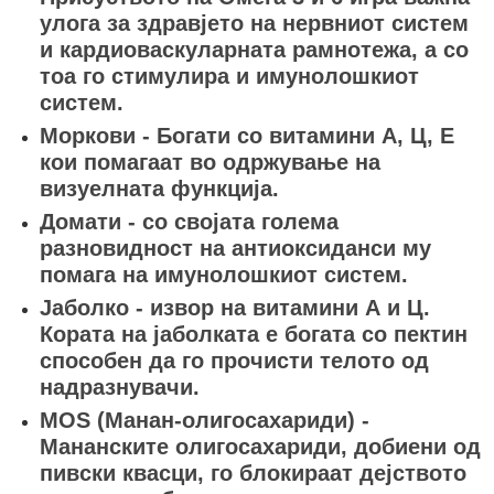
улога за здравјето на нервниот систем
и кардиоваскуларната рамнотежа, а со
тоа го стимулира и имунолошкиот
систем.
Моркови - Богати со витамини А, Ц, Е
кои помагаат во одржување на
визуелната функција.
Домати - со својата голема
разновидност на антиоксиданси му
помага на имунолошкиот систем.
Јаболко - извор на витамини А и Ц.
Кората на јаболката е богата со пектин
способен да го прочисти телото од
надразнувачи.
MOS (Манан-олигосахариди) -
Мананските олигосахариди, добиени од
пивски квасци, го блокираат дејството