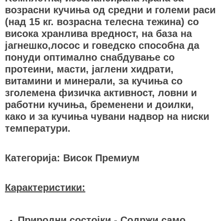
возрасни кучиња од средни и големи раси
(над 15 кг. возрасна телесна тежина) со
висока хранлива вредност, на база на
јагнешко,лосос и говедско способна да
понуди оптимално снабдување со
протеини, масти, јаглени хидрати,
витамини и минерали, за кучиња со
зголемена физичка активност, ловни и
работни кучиња, бременени и доилки,
како и за кучиња чувани надвор на ниски
температури.
Категорија: Висок Премиум
Карактеристики:
Природни состојки - Содржи само