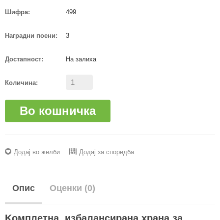
Шифра:
499
Наградни поени:
3
Достапност:
На залиха
Количина:
Во кошничка
Додај во желби
Додај за споредба
Опис
Оценки (0)
Kомплетна, избалансирана храна за