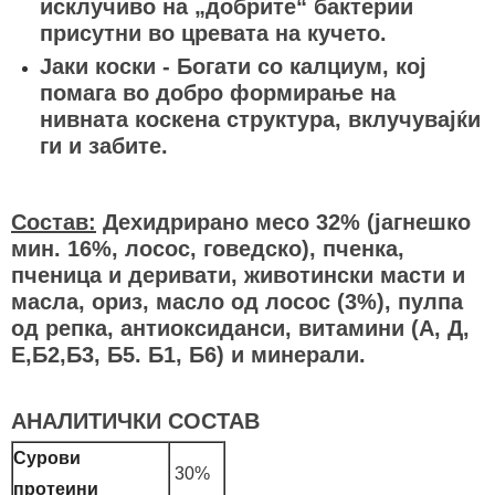
исклучиво на „добрите“ бактерии
присутни во цревата на кучето.
Јаки коски - Богати со калциум, кој
помага во добро формирање на
нивната коскена структура, вклучувајќи
ги и забите.
Состав:
Дехидрирано месо 32% (јагнешко
мин. 16%, лосос, говедско), пченка,
пченица и деривати, животински масти и
масла, ориз, масло од лосос (3%), пулпа
од репка, антиоксиданси, витамини (А, Д,
Е,Б2,Б3, Б5. Б1, Б6) и минерали.
АНАЛИТИЧКИ СОСТАВ
Сурови
30%
протеини