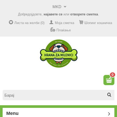
Добредојдовте,
најавете се
или
отворете сметка
.
Листа на желби (0)
Моја сметка
Шопинг кошничка
Плаќање
0
Menu