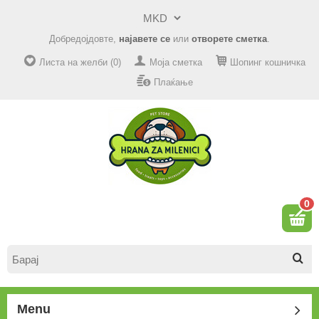
Добредојдовте,
најавете се
или
отворете сметка
.
Листа на желби (0)
Моја сметка
Шопинг кошничка
Плаќање
0
Menu