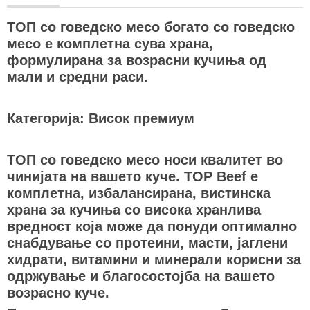
ТОП со говедско месо богато со говедско
месо е комплетна сува храна,
формулирана за возрасни кучиња од
мали и средни раси.
Категорија: Висок премиум
ТОП со говедско месо носи квалитет во
чинијата на вашето куче. TOP Beef е
комплетна, избалансирана, вистинска
храна за кучиња со висока хранлива
вредност која може да понуди оптимално
снабдување со протеини, масти, јаглени
хидрати, витамини и минерали корисни за
одржување и благосостојба на вашето
возрасно куче.