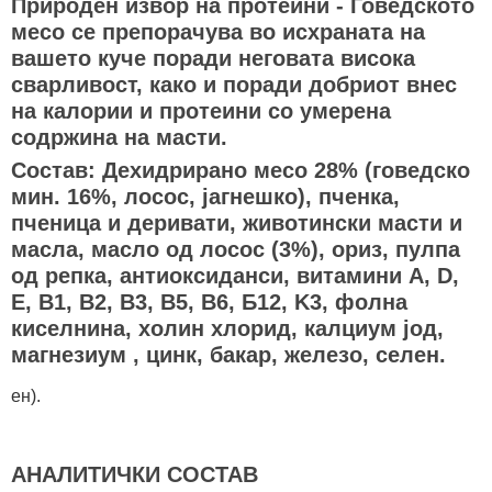
Природен извор на протеини - Говедското
месо се препорачува во исхраната на
вашето куче поради неговата висока
сварливост, како и поради добриот внес
на калории и протеини со умерена
содржина на масти.
Состав: Дехидрирано месо 28% (говедско
мин. 16%, лосос, јагнешко), пченка,
пченица и деривати, животински масти и
масла, масло од лосос (3%), ориз, пулпа
од репка, антиоксиданси, витамини A, D,
E, B1, B2, B3, B5, B6, Б12, K3, фолна
киселнина, холин хлорид, калциум јод,
магнезиум , цинк, бакар, железо, селен.
ен).
АНАЛИТИЧКИ СОСТАВ