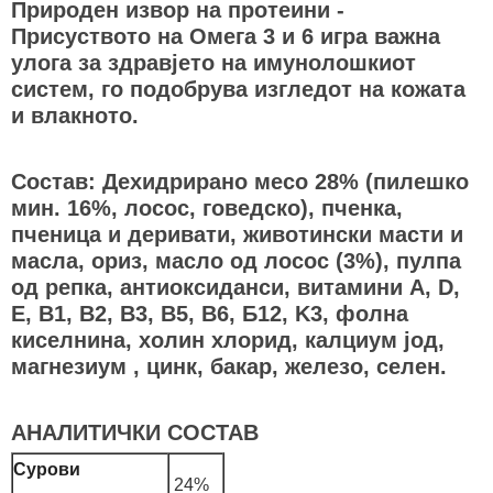
Природен извор на протеини -
Присуството на Омега 3 и 6 игра важна
улога за здравјето на имунолошкиот
систем, го подобрува изгледот на кожата
и влакното.
Состав: Дехидрирано месо 28% (пилешко
мин. 16%, лосос, говедско), пченка,
пченица и деривати, животински масти и
масла, ориз, масло од лосос (3%), пулпа
од репка, антиоксиданси, витамини A, D,
E, B1, B2, B3, B5, B6, Б12, K3, фолна
киселнина, холин хлорид, калциум јод,
магнезиум , цинк, бакар, железо, селен.
АНАЛИТИЧКИ СОСТАВ
Сурови
24%