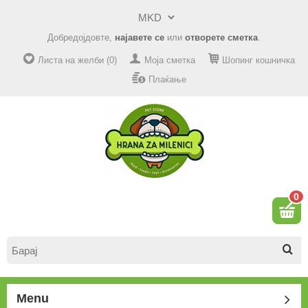
Добредојдовте,
најавете се
или
отворете сметка
.
Листа на желби (0)
Моја сметка
Шопинг кошничка
Плаќање
0
Menu