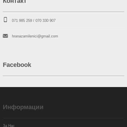
Контакт
071 985 259
/ 070 330 907
hranazamilenici@gmail.com
Facebook
Информации
За Нас