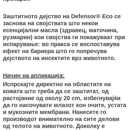
Заштитното дејство на Defensor® Eco се
заснова на својствата што некои
есенцијални масла (здравец, маточина,
рузмарин) кои својства ги покажуваат при
испарување: во пракса се воспоставува
ефект на бариера што го попречува
дејството на инсектите врз животното.
Начин на апликација:
Испрскајте директно на областите на
кожата што треба да се заштитат, од
растојание од околу 20 cm, избегнувајќи
да го насочувате млазот кон очите, устата
и мукозните мембрани. Нанесете го
производот внимателно на сите делови
од телото на животното. Доколку е