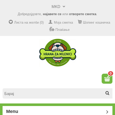
Добредојдовте,
најавете се
или
отворете сметка
.
Листа на желби (0)
Моја сметка
Шопинг кошничка
Плаќање
0
Menu