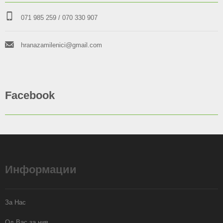
071 985 259
/ 070 330 907
hranazamilenici@gmail.com
Facebook
Информации
За Нас
Од Вас за нив