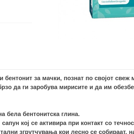
и бентонит за мачки, познат по својот свеж 
рзо да ги заробува мирисите и да им обезбе
а бела бентонитска глина.
сапун кој се активира при контакт со течнос
ални згрутчувања кои лесно се собираат, на