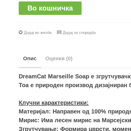
Во кошничка
Додај во желби
Додај за споредба
Опис
Оценки (0)
DreamCat Marseille Soap е згрутчувачк
Тоа е природен производ дизајниран б
Клучни карактеристики:
Материјал: Направен од 100% природн
Мирис: Има лесен мирис на Марсејски 
Згрутчување: Формира цврсти, момент