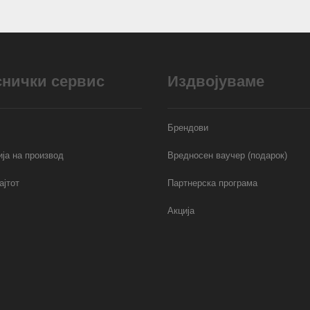
снички сервис
Издвојуваме
Брендови
ја на производ
Вредносен ваучер (подарок)
ајтот
Партнерска програма
Акција