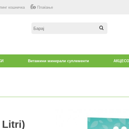
пинг кошничка
Плаќање
КИ
Витамини минерали суплементи
АКЦЕС
itri)