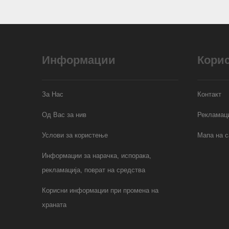
Информации
Кори
За Нас
Контакт
Од Вас за нив
Рекламаци
Услови за користење
Мапа на с
Информации за нарачка, испорака,
рекламација, поврат на средства
Корисни информации при промена на
храната