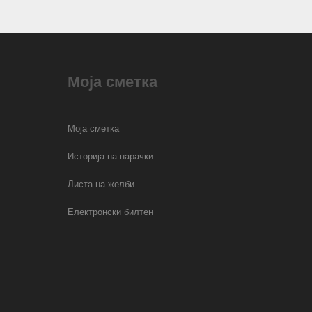
Моја сметка
Моја сметка
Историја на нарачки
Листа на желби
Електронски билтен