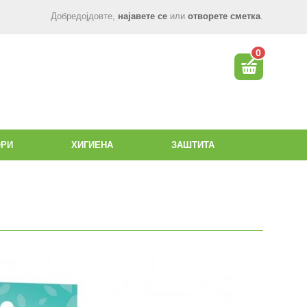
Добредојдовте,
најавете се
или
отворете сметка
.
0
ОРИ
ХИГИЕНА
ЗАШТИТА