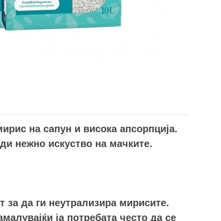
мирис на сапун и висока апсорпција.
ди нежно искуство на мачките.
т за да ги неутрализира мирисите.
малувајќи ја потребата често да се