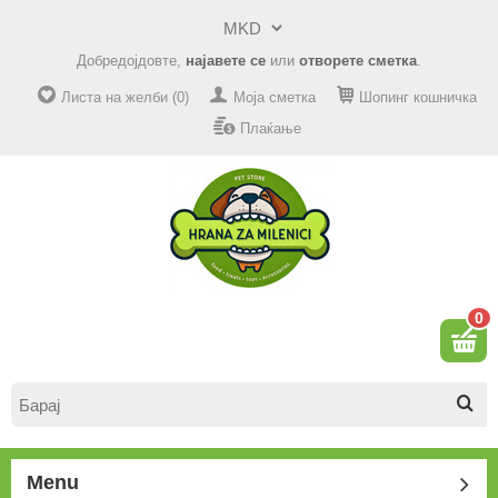
Добредојдовте,
најавете се
или
отворете сметка
.
Листа на желби (0)
Моја сметка
Шопинг кошничка
Плаќање
0
Menu