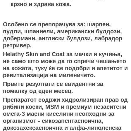
крзно и здрава кожа.
Особено се препорачува за: шарпеи,
пудли, шпаниели, американски булдози,
добермани, англиски булдози, лабрадор
ретривер.
Helathy Skin and Coat за мачки и кучиња,
не само што може да го спречи чешањето
на кожата, туку ќе се подобри и апетитот и
ревитализација на миленичето.
Првите резултати се евидентни за
помалку од еден месец.
Препаратот содржи хидролизиран прав од
рибини коски, MSM и премиум незаситени
омега-3 масни киселини неопходни за
организмот - еикозапентаеноична,
докозахексаеноична и алфа-линоленска