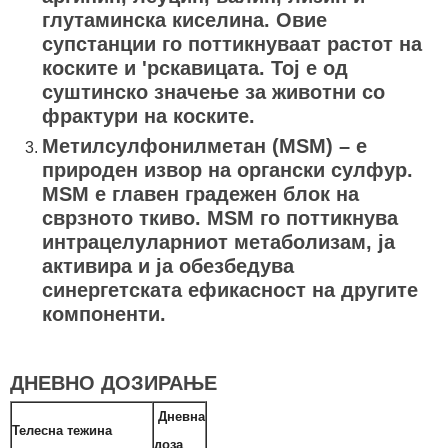
глутаминска киселина. Овие
супстанции го поттикнуваат растот на
коските и 'рскавицата. Тој е од
суштинско значење за животни со
фрактури на коските.
Метилсулфонилметан (MSM) – е
природен извор на органски сулфур.
MSM е главен градежен блок на
сврзното ткиво. MSM го поттикнува
интрацелуларниот метаболизам, ја
активира и ја обезбедува
синергетската ефикасност на другите
компоненти.
ДНЕВНО ДОЗИРАЊЕ
Дневна
Телесна тежина
доза