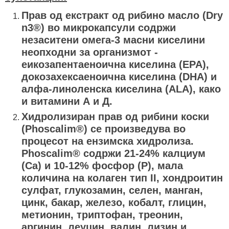
Прав од екстракт од рибино масло (Dry
n3®) во микрокапсули содржи
незаситени омега-3 масни киселини
неопходни за организмот -
еикозапентаеноична киселина (EPA),
докозахексаеноична киселина (DHA) и
алфа-линоленска киселина (ALA), како
и витамини А и Д.
Хидролизиран прав од рибини коски
(Phoscalim®) се произведува во
процесот на ензимска хидролиза.
Phoscalim® содржи 21-24% калциум
(Ca) и 10-12% фосфор (P), мала
количина на колаген тип II, хондроитин
сулфат, глукозамин, селен, манган,
цинк, бакар, железо, кобалт, глицин,
метионин, триптофан, треонин,
аргинин, леуцин, валин, лизин и