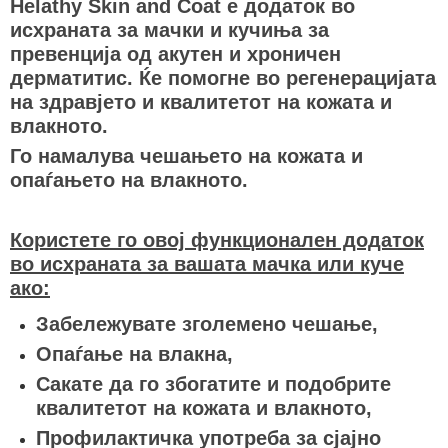
Helathy Skin and Coat е додаток во
исхраната за мачки и кучиња за
превенција од акутен и хроничен
дерматитис. Ќе помогне во регенерацијата
на здравјето и квалитетот на кожата и
влакното.
Го намалува чешањето на кожата и
опаѓањето на влакното.
Користете го овој функционален додаток
во исхраната за вашата мачка или куче
ако:
Забележувате зголемено чешање,
Опаѓање на влакна,
Сакате да го збогатите и подобрите
квалитетот на кожата и влакното,
Профилактичка употреба за сјајно