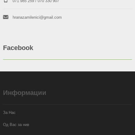
071 985 259
/ 070 330 907
hranazamilenici@gmail.com
Facebook
Информации
За Нас
Од Вас за нив