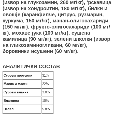
(извор на глукозамин, 260 мг/кг), 'рскавица
(извор на хондроитин, 180 мг/кг), билки и
овошје (каранфилче, цитрус, рузмарин,
куркума, 150 мг/кг), манан-олигосахариди
(150 мг/кг), фрукто-олигосахариди (100 мг/
кг), мохаве јука (100 мг/кг), сушена
камилица (90 мг/кг), зелени школки (извор
на гликозаминогликани, 60 мг/кг),
боровинки исушени (60 мг/кг).
АНАЛИТИЧКИ СОСТАВ
Сурови протеини
31%
Масла и масти
22%
Сурови влакна
3.0%
Влажност
10%
Пепел
5.8%