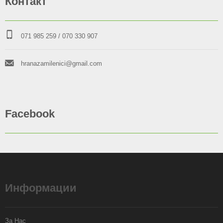
Контакт
071 985 259
/ 070 330 907
hranazamilenici@gmail.com
Facebook
Информации
За Нас