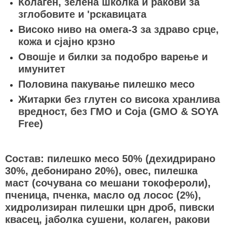
Колаген, зелена школка и ракови за
зглобовите и 'рскавицата
Високо ниво на омега-3 за здраво срце,
кожа и сјајно крзно
Овошје и билки за подобро варење и
имунитет
Половина пакување пилешко месо
Житарки без глутен со висока хранлива
вредност, без ГМО и Соја (GMO & SOYA
Free)
Состав: пилешко месо 50% (дехидрирано
30%, дебонирано 20%), овес, пилешка
маст (сочувана со мешани токофероли),
пченица, пченка, масло од лосос (2%),
хидролизиран пилешки црн дроб, пивски
квасец, јаболка сушени, колаген, ракови