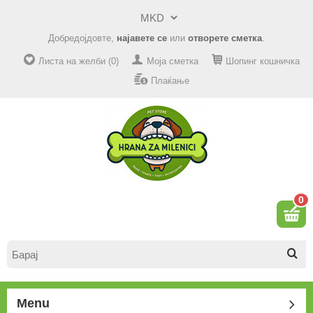
Добредојдовте,
најавете се
или
отворете сметка
.
Листа на желби (0)
Моја сметка
Шопинг кошничка
Плаќање
0
Menu