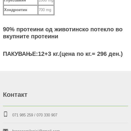
Глукозамин
1000 mg
Хондроитин
700 mg
90% протеини од животинско потекло во
вкупните протеини
ПАКУВАЊЕ:12+3 кг.(цена по кг.= 296 ден.)
Контакт
071 985 259
/ 070 330 907