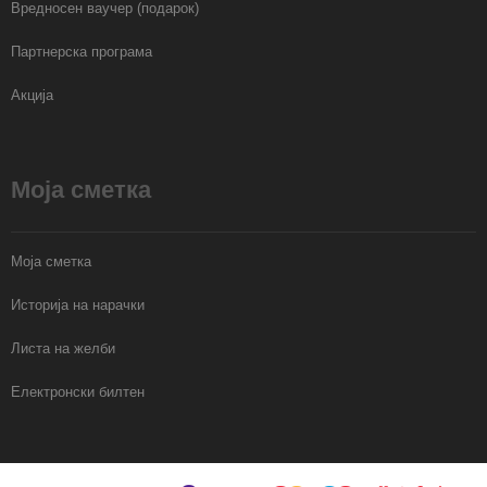
Вредносен ваучер (подарок)
Партнерска програма
Акција
Моја сметка
Моја сметка
Историја на нарачки
Листа на желби
Електронски билтен