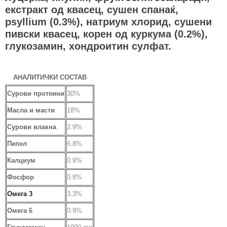
екстракт од квасец, сушен спанаќ,
psyllium (0.3%), натриум хлорид, сушени
пивски квасец, корен од куркума (0.2%),
глукозамин, хондроитин сулфат.
АНАЛИТИЧКИ СОСТАВ
Сурови протеини
30%
Масла и масти
18%
Сурови влакна
2.9%
Пепел
6.8%
Калциум
0.9%
Фосфор
0.8%
Омега 3
3.3%
Омега 6
0.9%