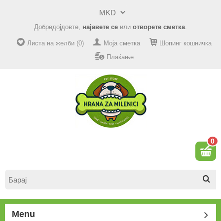
Добредојдовте,
најавете се
или
отворете сметка
.
Листа на желби (0)
Моја сметка
Шопинг кошничка
Плаќање
0
Menu