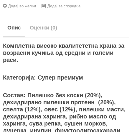
Додај во желби
Додај за споредба
Опис
Оценки (0)
Комплетна високо квалитететна храна за
возрасни кучиња од средни и големи
раси.
Категорија: Супер премиум
Состав: Пилешко без коски (20%),
дехидрирано пилешки протеин (20%),
спелта (12%), овес (12%), пилешки масти,
дехидрирана харинга, рибно масло од
харинга, сува репка, сушен морков,
луцерка, инулин, фруктоолигосахаради,