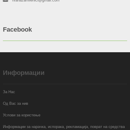
hranazamilenici@gmail.com
Facebook
Информации
За Нас
Од Вас за нив
Услови за користење
Информации за нарачка, испорака, рекламација, поврат на средства