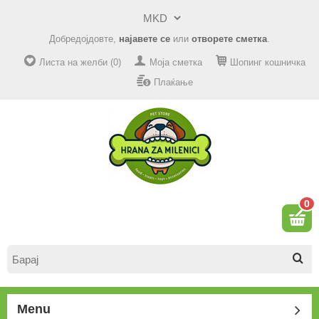
Добредојдовте,
најавете се
или
отворете сметка
.
Листа на желби (0)
Моја сметка
Шопинг кошничка
Плаќање
0
Menu