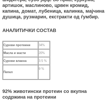
артишок, маслиново, црвен кромид,
капина, домат, лубеница, калинка, мајчина
душица, рузмарин, екстракти од ѓумбир.
АНАЛИТИЧКИ СОСТАВ
Сурови протеини
34%
Масла и масти
20%
Сурови влакна
3.5 %
9 %
Пепел
92% животински протеин со вкупна
содржина на протеини