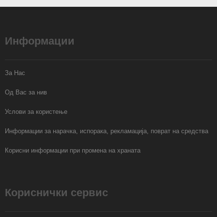
Информации
За Нас
Од Вас за нив
Услови за користење
Информации за нарачка, испорака, рекламација, поврат на средства
Корисни информации при промена на храната
Кориснички сервис