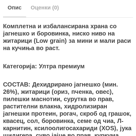
Опис
Оценки (0)
Комплетна и избалансирана храна со
јагнешко и боровинка, ниско ниво на
житарици (Low grain) за мини и мали раси
на кучиња во раст.
Категорија: Ултра премиум
СОСТАВ: Дехидриранo јагнешко (мин.
26%), житарици (ориз, пченка, овес),
пилешки маснотии, сурутка во прав,
растителни влакна, хидролизиран
јагнешки протеин, рогач, скроб од грашок,
квасец, сол, боровинка, семе од чиа, Л-
карнитин, ксилоолигосахариди (XOS), јука
шидигера, суво јајце во прав, куркума,