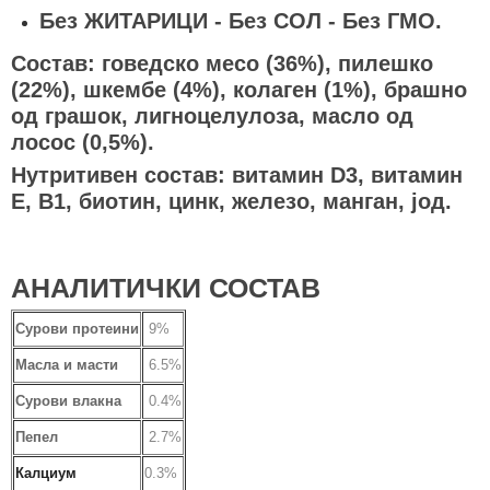
Без ЖИТАРИЦИ - Без СОЛ - Без ГМО.
Состав: говедско месо (36%), пилешко
(22%), шкембе (4%), колаген (1%), брашно
од грашок, лигноцелулоза, масло од
лосос (0,5%).
Нутритивен состав: витамин D3, витамин
E, B1, биотин, цинк, железо, манган, јод.
АНАЛИТИЧКИ СОСТАВ
Сурови протеини
9%
Масла и масти
6.5%
Сурови влакна
0.4%
Пепел
2.7%
Калциум
0.3%