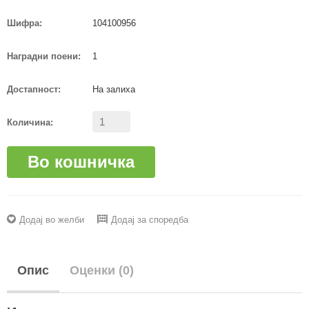
Шифра:
104100956
Наградни поени:
1
Достапност:
На залиха
Количина:
Во кошничка
Додај во желби
Додај за споредба
Опис
Оценки (0)