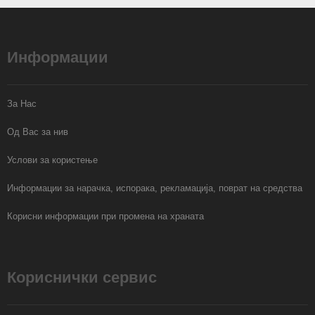
Информации
За Нас
Од Вас за нив
Услови за користење
Информации за нарачка, испорака, рекламација, поврат на средства
Корисни информации при промена на храната
Кориснички сервис