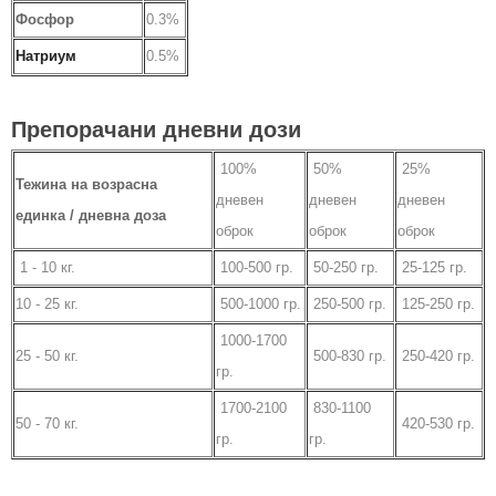
Фосфор
0.3%
Натриум
0.5%
Препорачани дневни дози
100%
50%
25%
Тежина на возрасна
дневен
дневен
дневен
единка / дневна доза
оброк
оброк
оброк
1 - 10 кг.
100-500 гр.
50-250 гр.
25-125 гр.
10 - 25 кг.
500-1000 гр.
250-500 гр.
125-250 гр.
1000-1700
25 - 50 кг.
500-830 гр.
250-420 гр.
гр.
1700-2100
830-1100
50 - 70 кг.
420-530 гр.
гр.
гр.