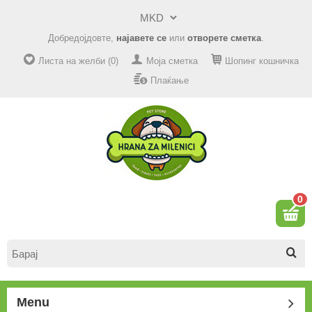
Добредојдовте,
најавете се
или
отворете сметка
.
Листа на желби (0)
Моја сметка
Шопинг кошничка
Плаќање
0
Menu