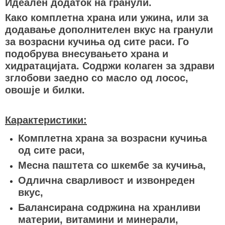
Идеален додаток на гранули.
Како комплетна храна или ужина, или за
додавање дополнителен вкус на гранули
за возрасни кучиња од сите раси. Го
подобрува внесувањето храна и
хидратацијата. Содржи колаген за здрави
зглобови заедно со масло од лосос,
овошје и билки.
Карактеристики:
Комплетна храна за возрасни кучиња
од сите раси,
Месна паштета со шкембе за кучиња,
Одлична сварливост и извонреден
вкус,
Балансирана содржина на хранливи
материи, витамини и минерали,