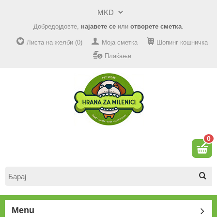
Добредојдовте,
најавете се
или
отворете сметка
.
Листа на желби (0)
Моја сметка
Шопинг кошничка
Плаќање
0
Menu