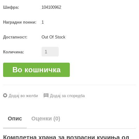
Шифра:
104100962
Наградни поени:
1
Достапност:
Out Of Stock
Количина:
Во кошничка
Додај во желби
Додај за споредба
Опис
Оценки (0)
Комплетна храна за возрасни кучиња од