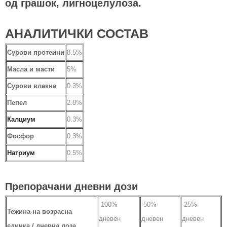
од грашок, лигноцелулоза.
АНАЛИТИЧКИ СОСТАВ
Сурови протеини
8.5%
Масла и масти
5%
Сурови влакна
0.3%
Пепел
2.8%
Калциум
0.3%
Фосфор
0.3%
Натриум
0.5%
Препорачани дневни дози
100%
50%
25%
Тежина на возрасна
дневен
дневен
дневен
единка / дневна доза