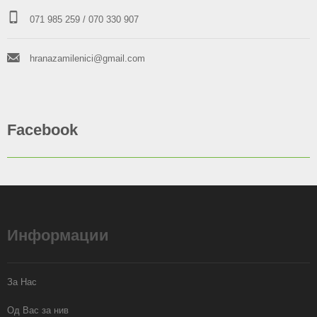
071 985 259
/ 070 330 907
hranazamilenici@gmail.com
Facebook
Информации
За Нас
Од Вас за нив