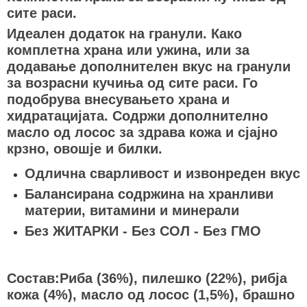
сите раси.
Идеален додаток на гранули. Како
комплетна храна или ужина, или за
додавање дополнителен вкус на гранули
за возрасни кучиња од сите раси. Го
подобрува внесувањето храна и
хидратацијата. Содржи дополнително
масло од лосос за здрава кожа и сјајно
крзно, овошје и билки.
Одлична сварливост и извонреден вкус
Балансирана содржина на хранливи
материи, витамини и минерали
Без ЖИТАРКИ - Без СОЛ - Без ГМО
Состав:Риба (36%), пилешко (22%), рибја
кожа (4%), масло од лосос (1,5%), брашно