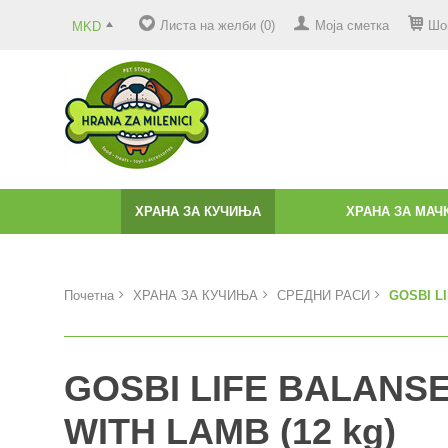
Листа на желби (0)
Моја сметка
Шо
MKD
ХРАНА ЗА КУЧИЊА
ХРАНА ЗА МАЧ
Почетна
ХРАНА ЗА КУЧИЊА
СРЕДНИ РАСИ
GOSBI L
GOSBI LIFE BALANS
WITH LAMB (12 kg)