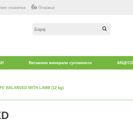
пинг кошничка
Плаќање
КИ
Витамини минерали суплементи
АКЦЕС
IFE BALANSED WITH LAMB (12 kg)
ED