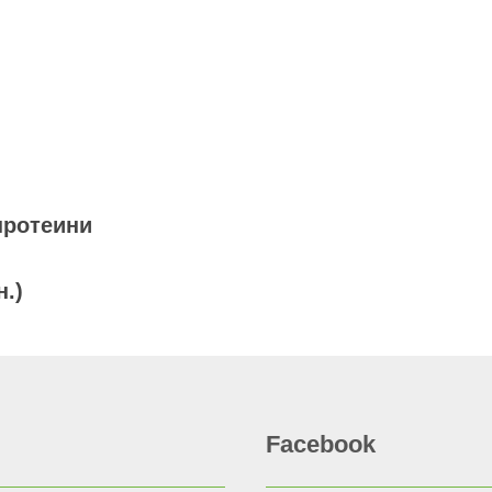
протеини
н.)
Facebook