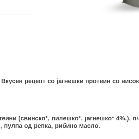
Вкусен рецепт со јагнешки протеин со висок
ини (свинско*, пилешко*, јагнешко* 4%,), пч
, пулпа од репка, рибино масло.