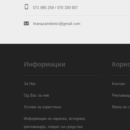
071 985 259
/ 070 330 907
hranazamilenici@gmail.com
Информации
Кори
За Нас
Контакт
Од Вас за нив
Рекламаци
Услови за користење
Мапа на с
Информации за нарачка, испорака,
рекламација, поврат на средства