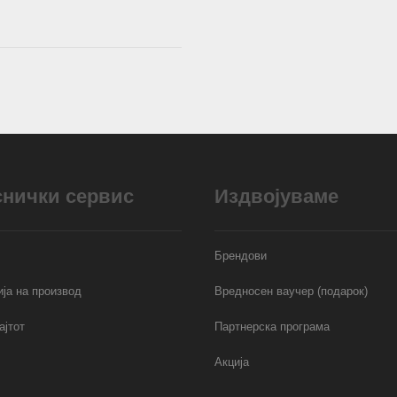
снички сервис
Издвојуваме
Брендови
ја на производ
Вредносен ваучер (подарок)
ајтот
Партнерска програма
Акција