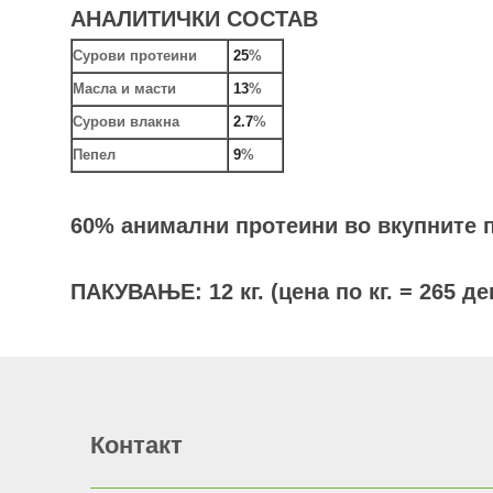
АНАЛИТИЧКИ СОСТАВ
Сурови протеини
25
%
Масла и масти
13
%
Сурови влакна
2.7
%
Пепел
9
%
60% анимални протеини во вкупните 
ПАКУВАЊЕ: 12 кг. (цена по кг. = 265 де
Контакт