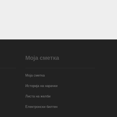
Моја сметка
Моја сметка
Историја на нарачки
Листа на желби
Електронски билтен