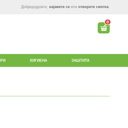
Добредојдовте,
најавете се
или
отворете сметка
.
0
ОРИ
ХИГИЕНА
ЗАШТИТА