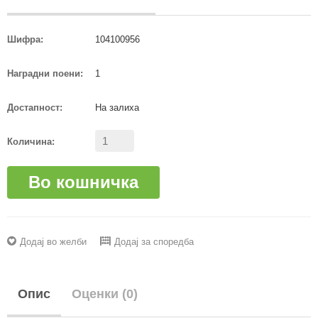
Шифра:
104100956
Наградни поени:
1
Достапност:
На залиха
Количина:
Во кошничка
Додај во желби
Додај за споредба
Опис
Оценки (0)