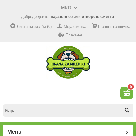
Добредојдовте,
најавете се
или
отворете сметка
.
Листа на желби (0)
Моја сметка
Шопинг кошничка
Плаќање
0
Menu