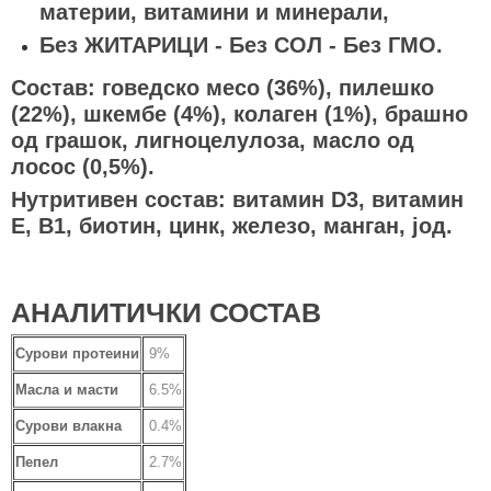
материи, витамини и минерали,
Без ЖИТАРИЦИ - Без СОЛ - Без ГМО.
Состав: говедско месо (36%), пилешко
(22%), шкембе (4%), колаген (1%), брашно
од грашок, лигноцелулоза, масло од
лосос (0,5%).
Нутритивен состав: витамин D3, витамин
E, B1, биотин, цинк, железо, манган, јод.
АНАЛИТИЧКИ СОСТАВ
Сурови протеини
9%
Масла и масти
6.5%
Сурови влакна
0.4%
Пепел
2.7%