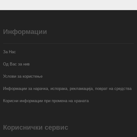
Информации
За Нас
Од Вас за нив
Услови за користење
Информации за нарачка, испорака, рекламација, поврат на средства
Корисни информации при промена на храната
Кориснички сервис