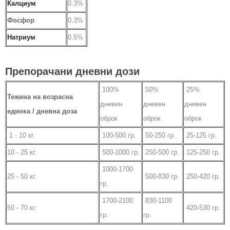
Калциум
0.3%
Фосфор
0.3%
Натриум
0.5%
Препорачани дневни дози
100%
50%
25%
Тежина на возрасна
дневен
дневен
дневен
единка / дневна доза
оброк
оброк
оброк
1 - 10 кг.
100-500 гр.
50-250 гр.
25-125 гр.
10 - 25 кг.
500-1000 гр.
250-500 гр.
125-250 гр.
1000-1700
25 - 50 кг.
500-830 гр.
250-420 гр.
гр.
1700-2100
830-1100
50 - 70 кг.
420-530 гр.
гр.
гр.