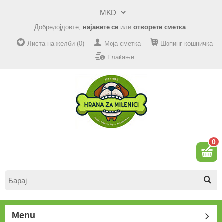
Добредојдовте,
најавете се
или
отворете сметка
.
Листа на желби (0)
Моја сметка
Шопинг кошничка
Плаќање
0
Menu