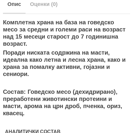
Опис
Оценки (0)
Комплетна храна на база на говедско
месо за средни и големи раси на возраст
над 15 месеци старост до 7 годинишна
возраст.
Поради ниската содржина на масти,
идеална како летна и лесна храна, како и
храна за помалку активни, гојазни и
сениори.
Состав: Говедско месо (дехидрирано),
преработени животински протеини и
масти, арома на црн дроб, пченка, ориз,
квасец.
АНАЛИТИЧКИ СОСТАВ