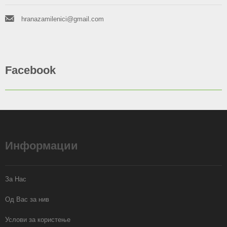
hranazamilenici@gmail.com
Facebook
Информации
За Нас
Од Вас за нив
Услови за користење