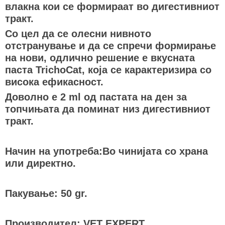
влакна кои се формираат во дигестивниот
тракт.
Со цел да се олесни нивното
отстранување и да се спречи формирање
на нови, одлично решение е вкусната
паста TrichoCat, која се карактеризира со
висока ефикасност.
Доволно е 2 ml од пастата на ден за
топчињата да поминат низ дигестивниот
тракт.
Начин на употреба:Во чинијата со храна
или директно.
Пакување: 50 gr.
Производител: VET EXPERT