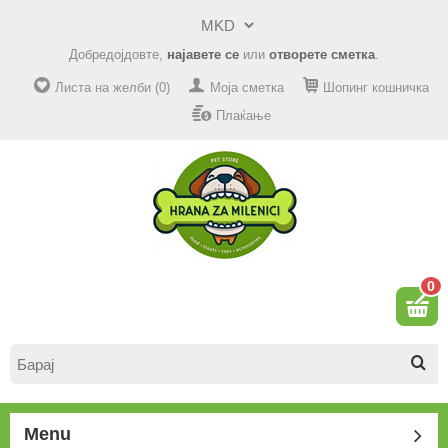
Добредојдовте,
најавете се
или
отворете сметка
.
Листа на желби (0)
Моја сметка
Шопинг кошничка
Плаќање
0
Menu