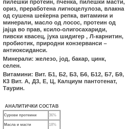
пилешки протеин, пченка, пилешки масти,
ориз, преработена лигноцелулоза, влакна
од сушена шеќерна репка, витамини и
минерали, масло од лосос, протеин од
јајца во прав, ксило-олигосахариди,
пивски квасец, јука шидигер , Л-карнитин,
пробиотик, природни конзерванси –
антиоксиданси.
Минерали: железо, јод, бакар, цинк,
селен.
Витамини: Вит. Б1, Б2, Б3, Б6, Б12, Б7, Б9,
К3 Вит. А, Д3, Е, Ц, Калциум пантотенат,
Таурин.
АНАЛИТИЧКИ СОСТАВ
Сурови протеини
36%
Масла и масти
18%