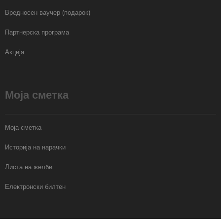
Вредносен ваучер (подарок)
Партнерска програма
Акција
Моја сметка
Моја сметка
Историја на нарачки
Листа на желби
Електронски билтен