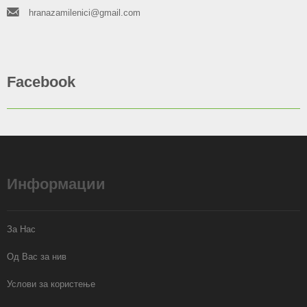
hranazamilenici@gmail.com
Facebook
Информации
За Нас
Од Вас за нив
Услови за користење