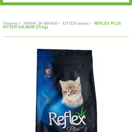
Почетна
ХРАНА ЗА МАЧКИ
KITTEN (маче)
REFLEX PLUS
KITTEN SALMON (15 kg)