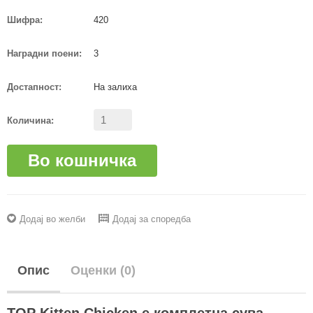
Шифра:
420
Наградни поени:
3
Достапност:
На залиха
Количина:
Во кошничка
Додај во желби
Додај за споредба
Опис
Оценки (0)
TOP Kitten Chicken е комплетна сува