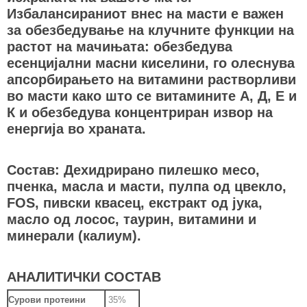
Избалансираниот внес на масти е важен
за обезбедување на клучните функции на
растот на мачињата: обезбедува
есенцијални масни киселини, го олеснува
апсорбирањето на витамини растворливи
во масти како што се витамините А, Д, Е и
К и обезбедува концентриран извор на
енергија во храната.
Состав: Дехидрирано пилешко месо,
пченка, масла и масти, пулпа од цвекло,
FOS, пивски квасец, екстракт од јука,
масло од лосос, таурин, витамини и
минерали (калиум).
АНАЛИТИЧКИ СОСТАВ
Сурови протеини
35%