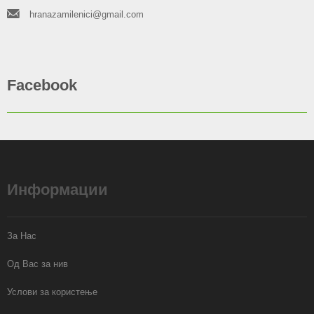
hranazamilenici@gmail.com
Facebook
Информации
За Нас
Од Вас за нив
Услови за користење