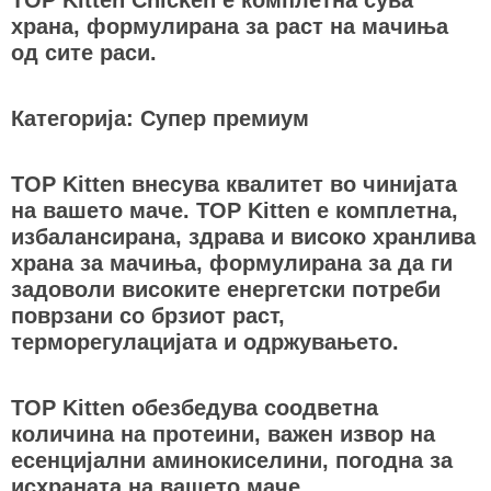
храна, формулирана за раст на мачиња
од сите раси.
Категорија: Супер премиум
TOP Kitten внесува квалитет во чинијата
на вашето маче. TOP Kitten е комплетна,
избалансирана, здрава и високо хранлива
храна за мачиња, формулирана за да ги
задоволи високите енергетски потреби
поврзани со брзиот раст,
терморегулацијата и одржувањето.
TOP Kitten обезбедува соодветна
количина на протеини, важен извор на
есенцијални аминокиселини, погодна за
исхраната на вашето маче.