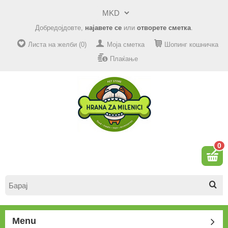
Добредојдовте,
најавете се
или
отворете сметка
.
Листа на желби (0)
Моја сметка
Шопинг кошничка
Плаќање
0
Menu