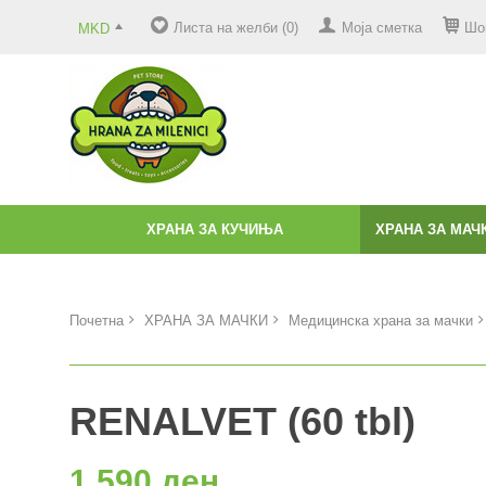
Листа на желби (0)
Моја сметка
Шо
MKD
ХРАНА ЗА КУЧИЊА
ХРАНА ЗА МАЧ
Почетна
ХРАНА ЗА МАЧКИ
Медицинска храна за мачки
RENALVET (60 tbl)
1.590 ден.