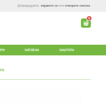
Добредојдовте,
најавете се
или
отворете сметка
.
0
ОРИ
ХИГИЕНА
ЗАШТИТА
bl)