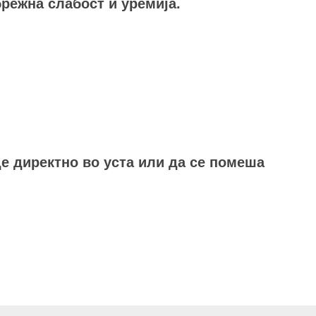
брежна слабост и уремија.
де директно во уста или да се помеша