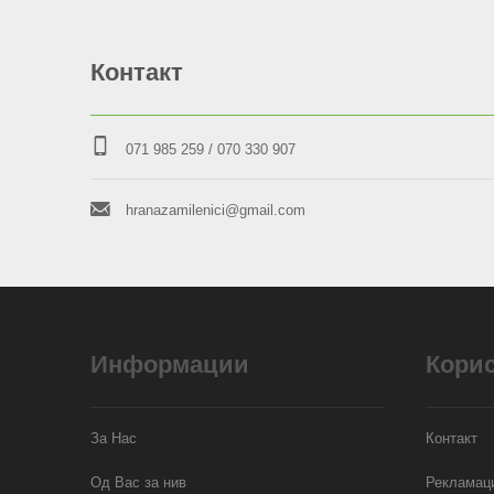
Контакт
071 985 259
/ 070 330 907
hranazamilenici@gmail.com
Информации
Кори
За Нас
Контакт
Од Вас за нив
Рекламаци