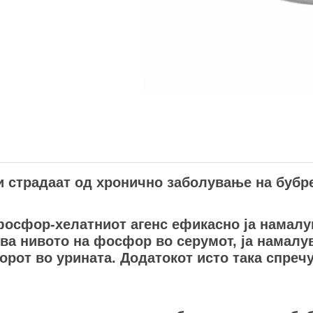
и страдаат од хронично заболување на бубре
фосфор-хелатниот агенс ефикасно ја намалу
ува нивото на фосфор во серумот, ја намалу
рот во урината. Додатокот исто така спречу