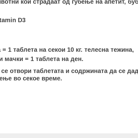
вотни кои страдаат од губење на апетит, бу
itamin D3
 = 1 таблета на секои 10 кг. телесна тежина,
и мачки = 1 таблета на ден.
 се отвори таблетата и содржината да се да
иење во секое време.