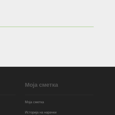
Моја сметка
Моја сметка
Историја на нарачки