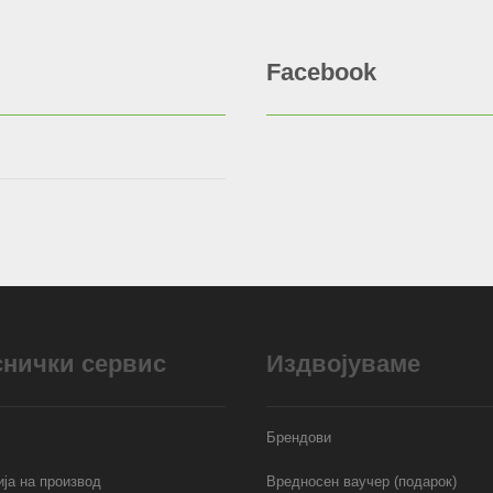
Facebook
снички сервис
Издвојуваме
Брендови
ја на производ
Вредносен ваучер (подарок)