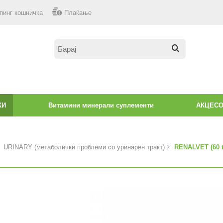
пинг кошничка
Плаќање
КИ
Витамини минерали суплементи
АКЦЕС
URINARY (метаболички проблеми со уринарен тракт)
RENALVET (60 t