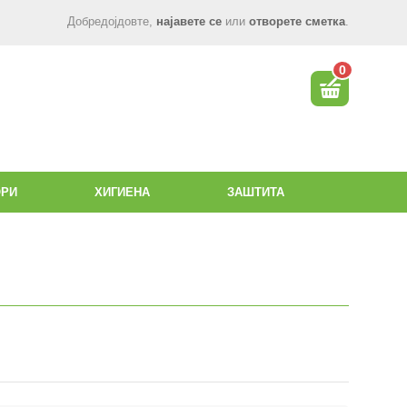
Добредојдовте,
најавете се
или
отворете сметка
.
0
ОРИ
ХИГИЕНА
ЗАШТИТА