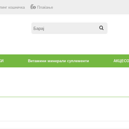
пинг кошничка
Плаќање
КИ
Витамини минерали суплементи
АКЦЕС