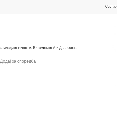
Сортир
а младите животни. Витамините А и Д се есен..
Додај за споредба