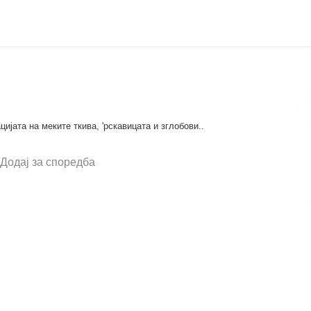
ата на меките ткива, 'рскавицата и зглобови..
Додај за споредба