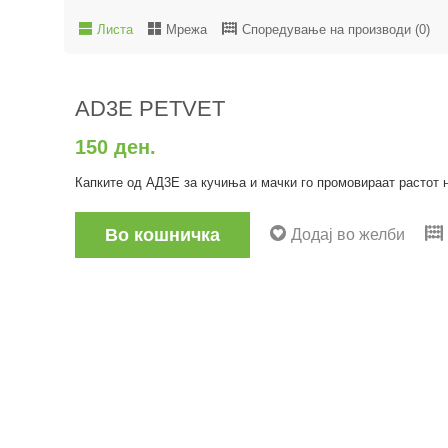
Листа
Мрежа
Споредување на производи (0)
AD3E PETVET
150 ден.
Капките од АД3Е за кучиња и мачки го промовираат растот н
Во кошничка
Додај во желби