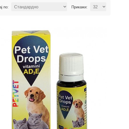
ај по:
Прикажи: