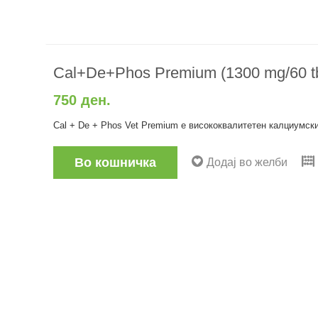
Cal+De+Phos Premium (1300 mg/60 tb
750 ден.
Cal + De + Phos Vet Premium е висококвалитетен калциумски
Во кошничка
Додај во желби