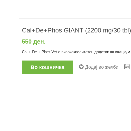
Cal+De+Phos GIANT (2200 mg/30 tbl)
550 ден.
Cal + De + Phos Vet е висококвалитетен додаток на калциум
Во кошничка
Додај во желби