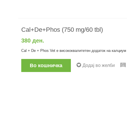
Cal+De+Phos (750 mg/60 tbl)
380 ден.
Cal + De + Phos Vet е висококвалитетен додаток на калциум
Во кошничка
Додај во желби