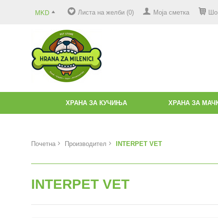
Листа на желби (0)
Моја сметка
Шо
MKD
ХРАНА ЗА КУЧИЊА
ХРАНА ЗА МАЧ
Почетна
Производител
INTERPET VET
INTERPET VET