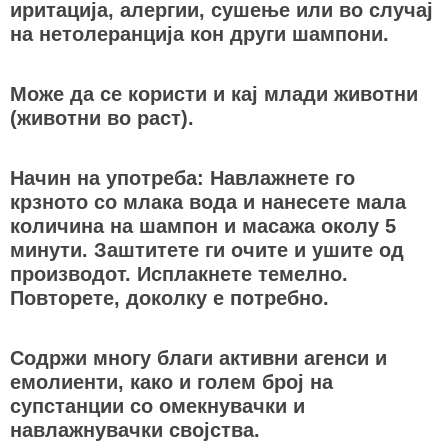
иритација, алергии, сушење или во случај
на нетолеранција кон други шампони.
Може да се користи и кај млади животни
(животни во раст).
Начин на употреба: Навлажнете го
крзното со млака вода и нанесете мала
количина на шампон и масажа околу 5
минути. Заштитете ги очите и ушите од
производот. Исплакнете темелно.
Повторете, доколку е потребно.
Содржи многу благи активни агенси и
емолиенти, како и голем број на
супстанции со омекнувачки и
навлажнувачки својства.