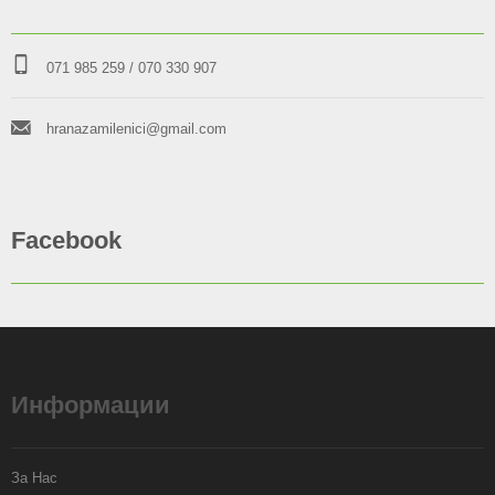
071 985 259
/ 070 330 907
hranazamilenici@gmail.com
Facebook
Информации
За Нас