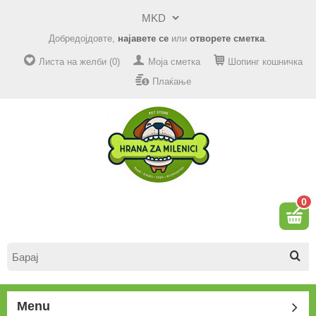
Добредојдовте,
најавете се
или
отворете сметка
.
Листа на желби (0)
Моја сметка
Шопинг кошничка
Плаќање
0
Menu