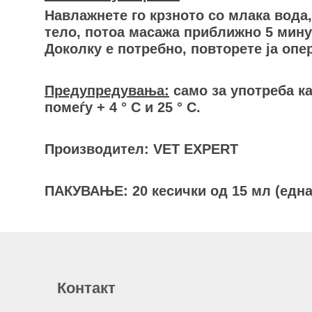
Навлажнете го крзното со млака вода,
тело, потоа масажа приближно 5 минут
Доколку е потребно, повторете ја опер
Предупредувања:
само за употреба ка
помеѓу + 4 ° C и 25 ° C.
Производител: VET EXPERT
ПАКУВАЊЕ: 20 кесички од 15 мл (една 
Контакт