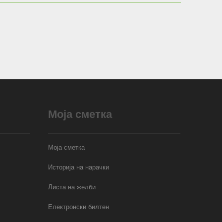
Моја сметка
Моја сметка
Историја на нарачки
Листа на желби
Електронски билтен