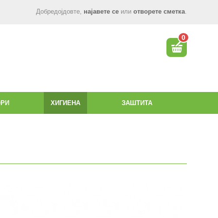
Добредојдовте,
најавете се
или
отворете сметка
.
0
ОРИ
ХИГИЕНА
ЗАШТИТА