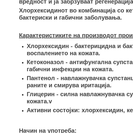
вредност и ја забрзуваат регенерација
Хлорхексидинот во комбинација со ке
бактериски и габични заболувања.
Карактеристиките на производот прои
Хлорхексидин - бактерицидна и бак
воспалението на кожата.
Кетоконазол - антифунгална супст
габични инфекции на кожата.
Пантенол - навлажнувачка супстанц
раните и смирува иритација.
Глицерин - силна навлажнувачка су
кожата.v
Активни состојки: хлорхексидин, к
Начин на употреба: