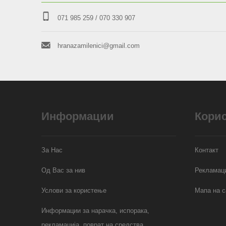
071 985 259
/ 070 330 907
hranazamilenici@gmail.com
Информации
Кори
За Нас
Контакт
Од Вас за нив
Рекламаци
Услови за користење
Мапа на с
Информации за нарачка, испорака,
рекламација, поврат на средства