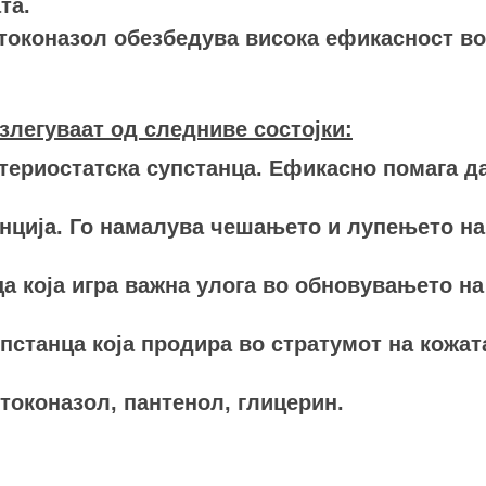
та.
токоназол обезбедува висока ефикасност во
злегуваат од следниве состојки:
териостатска супстанца. Ефикасно помага да
анција. Го намалува чешањето и лупењето н
а која игра важна улога во обновувањето н
пстанца која продира во стратумот на кожат
етоконазол, пантенол, глицерин.