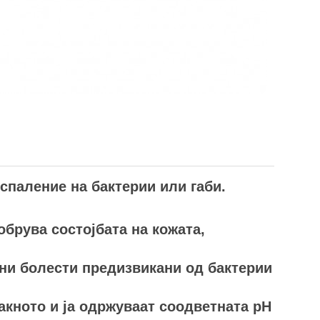
спаление на бактерии или габи.
обрува состојбата на кожата,
жни болести предизвикани од бактерии
акното и ја одржуваат соодветната pH