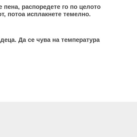
е пена, распоредете го по целото
т, потоа исплакнете темелно.
деца. Да се чува на температура