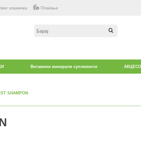
пинг кошничка
Плаќање
КИ
Витамини минерали суплементи
АКЦЕС
IST SHAMPON
N