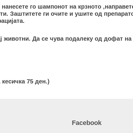
 нанесете го шампонот на крзното ,направет
и. Заштитете ги очите и ушите од препарато
ацијата.
ј животни. Да се чува подалеку од дофат на 
кесичка 75 ден.)
Facebook