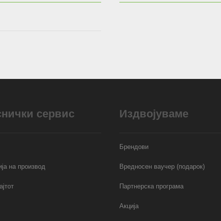
снички сервис
Издвојуваме
Брендови
ја на производ
Вредносен ваучер (подарок)
ајтот
Партнерска програма
Акција