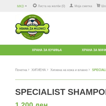
Листа на желби (0)
Моја сметка
Шо
MKD
ХРАНА ЗА КУЧИЊА
ХРАНА ЗА МАЧ
Почетна
ХИГИЕНА
Хигиена на кожа и влакно
SPECIAL
SPECIALIST SHAMPO
1.200 ден.