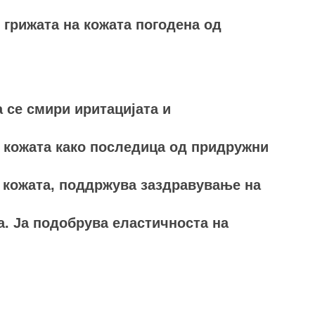
 грижата на кожата погодена од
 се смири иритацијата и
а кожата како последица од придружни
а кожата, поддржува заздравување на
а. Ја подобрува еластичноста на