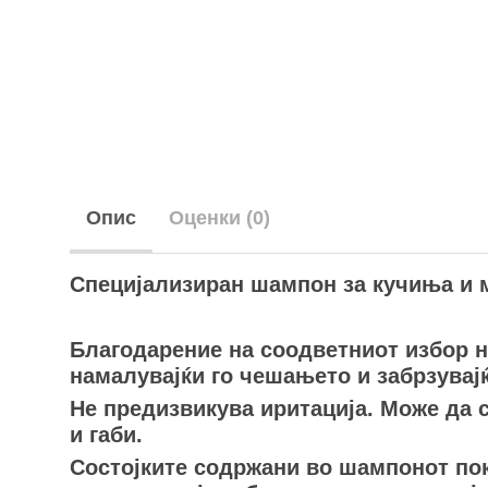
Опис
Оценки (0)
Специјализиран шампон за кучиња и ма
Благодарение на соодветниот избор на
намалувајќи го чешањето и забрзувајќ
Не предизвикува иритација. Може да с
и габи.
Состојките содржани во шампонот пок