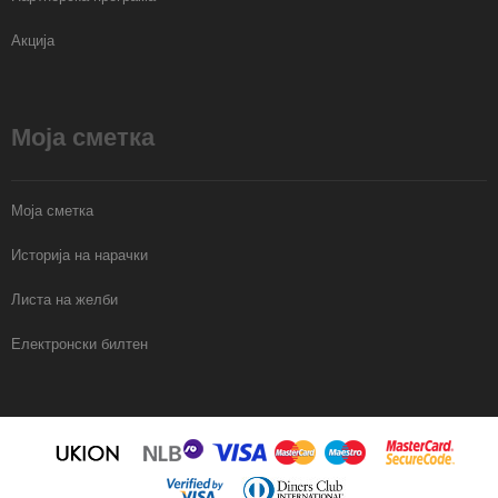
Акција
Моја сметка
Моја сметка
Историја на нарачки
Листа на желби
Електронски билтен