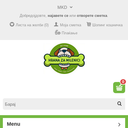
Добредојдовте,
најавете се
или
отворете сметка
.
Листа на желби (0)
Моја сметка
Шопинг кошничка
Плаќање
0
Menu