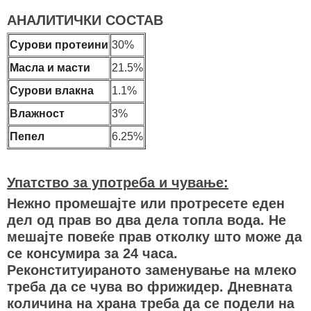
АНАЛИТИЧКИ СОСТАВ
Сурови протеини
30%
Масла и масти
21.5%
Сурови влакна
1.1%
Влажност
3%
Пепел
6.25%
Упатство за употреба и чување:
Нежно промешајте или протресете еден
дел од прав во два дела топла вода. Не
мешајте повеќе прав отколку што може да
се консумира за 24 часа.
Реконституираното заменување на млеко
треба да се чува во фрижидер. Дневната
количина на храна треба да се подели на