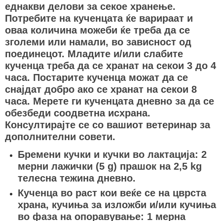
еднакви делови за секое хранење.
Потребите на кученцата ќе варираат и
оваа количина можеби ќе треба да се
зголеми или намали, во зависност од
поединецот. Младите и/или слабите
кученца треба да се хранат на секои 3 до 4
часа. Постарите кученца можат да се
снајдат добро ако се хранат на секои 8
часа. Мерете ги кученцата дневно за да се
обезбеди соодветна исхрана.
Консултирајте се со вашиот ветеринар за
дополнителни совети.
Бремени кучки и кучки во лактација: 2
мерни лажички (5 g) прашок на 2,5 kg
телесна тежина дневно.
Кученца во раст кои веќе се на цврста
храна, кучиња за изложби и/или кучиња
во фаза на опоравување: 1 мерна