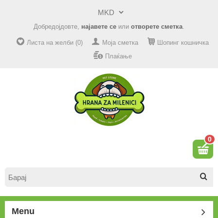
Добредојдовте,
најавете се
или
отворете сметка
.
Листа на желби (0)
Моја сметка
Шопинг кошничка
Плаќање
0
Menu