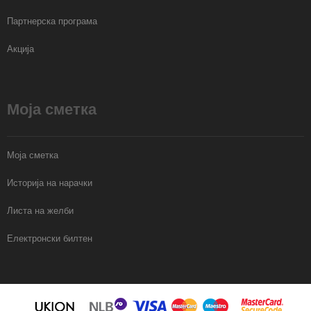
Партнерска програма
Акција
Моја сметка
Моја сметка
Историја на нарачки
Листа на желби
Електронски билтен