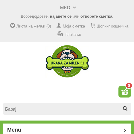
Добредојдовте,
најавете се
или
отворете сметка
.
Листа на желби (0)
Моја сметка
Шопинг кошничка
Плаќање
0
Menu