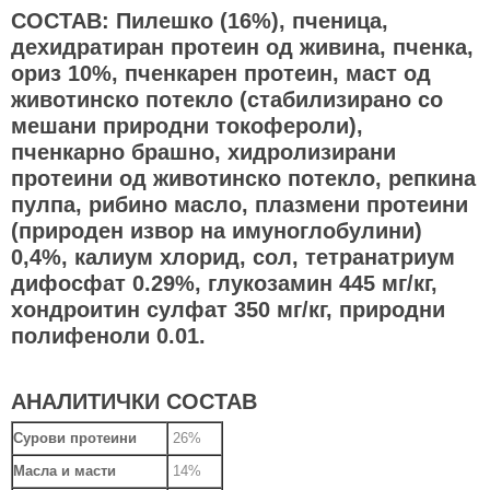
СОСТАВ: Пилешко (16%), пченица,
дехидратиран протеин од живина, пченка,
ориз 10%, пченкарен протеин, маст од
животинско потекло (стабилизирано со
мешани природни токофероли),
пченкарно брашно, хидролизирани
протеини од животинско потекло, репкина
пулпа, рибино масло, плазмени протеини
(природен извор на имуноглобулини)
0,4%, калиум хлорид, сол, тетранатриум
дифосфат 0.29%, глукозамин 445 мг/кг,
хондроитин сулфат 350 мг/кг, природни
полифеноли 0.01.
АНАЛИТИЧКИ СОСТАВ
Сурови протеини
26%
Масла и масти
14%