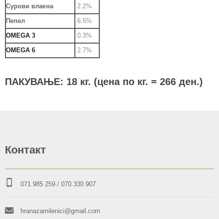
Сурови влакна
2.2%
Пепел
6.5%
OMEGA 3
0.3%
OMEGA 6
2.7%
ПАКУВАЊЕ: 18 кг. (цена по кг. = 266 ден.)
Контакт
071 985 259
/ 070 330 907
hranazamilenici@gmail.com