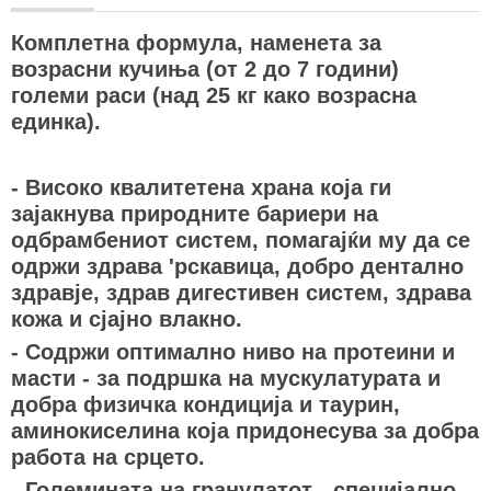
Комплетна формула, наменета за
возрасни кучиња (от 2 до 7 години)
големи раси (над 25 кг како возрасна
единка).
- Високо квалитетена храна која ги
зајакнува природните бариери на
одбрамбениот систем, помагајќи му да се
одржи здрава 'рскавица, добро дентално
здравје, здрав дигестивен систем, здрава
кожа и сјајно влакно.
- Содржи оптимално ниво на протеини и
масти - за подршка на мускулатурата и
добра физичка кондиција и таурин,
аминокиселина која придонесува за добра
работа на срцето.
- Големината на гранулатот - специјално