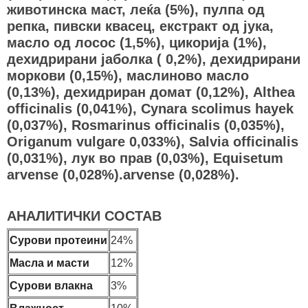
животинска маст, леќа (5%), пулпа од
репка, пивски квасец, екстракт од јука,
масло од лосос (1,5%), цикорија (1%),
дехидрирани јаболка ( 0,2%), дехидрирани
моркови (0,15%), маслиново масло
(0,13%), дехидриран домат (0,12%), Althea
officinalis (0,041%), Cynara scolimus hayek
(0,037%), Rosmarinus officinalis (0,035%),
Origanum vulgare 0,033%), Salvia officinalis
(0,031%), лук во прав (0,03%), Equisetum
arvense (0,028%).arvense (0,028%).
АНАЛИТИЧКИ СОСТАВ
Сурови протеини
24%
Масла и масти
12%
Сурови влакна
3%