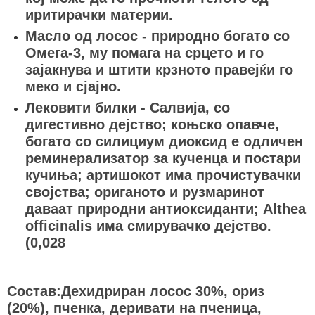
иритирачки материи.
Масло од лосос - природно богато со
Омега-3, му помага на срцето и го
зајакнува и штити крзното правејќи го
меко и сјајно.
Лековити билки - Салвија, со
дигестивно дејство; коњско опавче,
богато со силициум диоксид е одличен
реминерализатор за кученца и постари
кучиња; aртишокот има прочистувачки
својства; oриганото и рузмаринот
даваат природни антиоксиданти; Althea
officinalis има смирувачко дејство.
(0,028
Состав:Дехидриран лосос 30%, ориз
(20%), пченка, деривати на пченица,