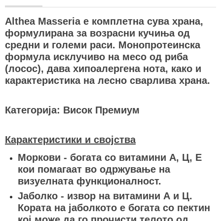
Althea Masseria е комплетна сува храна,
формулирана за возрасни кучиња од
средни и големи раси. Монопротеинска
формула исклучиво на месо од риба
(лосос), дава хипоалергена нота, како и
карактеристика на лесно сварлива храна.
Категорија: Висок Премиум
Карактеристики и својства
Моркови - богата со витамини А, Ц, Е
кои помагаат во одржување на
визуелната функционалност.
Јаболко - извор на витамини А и Ц.
Кората на јаболкото е богата со пектин
кој може да го прочисти телото од