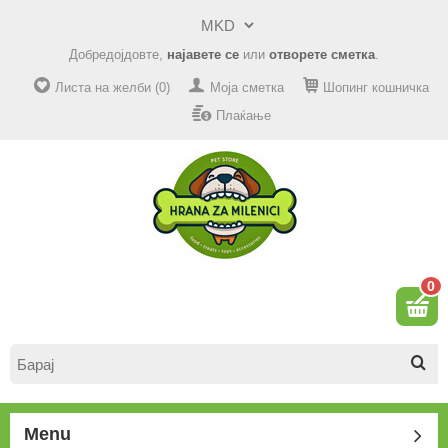
Добредојдовте,
најавете се
или
отворете сметка
.
Листа на желби (0)
Моја сметка
Шопинг кошничка
Плаќање
0
Menu