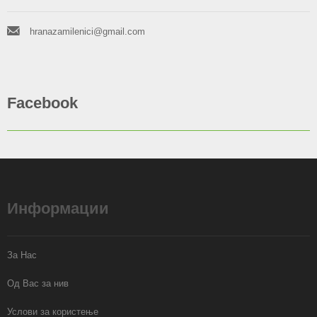
hranazamilenici@gmail.com
Facebook
Информации
За Нас
Од Вас за нив
Услови за користење