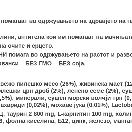
агаат во одржувањето на здравјето на га
и, антитела кои им помагаат на мачињата 
а очите и срцето.
омага во одржувањето на растот и развој
рванси – БЕЗ ГМО – БЕЗ соја.
вежо пилешко месо (26%), живинска маст (12%
лешки црн дроб (2%), ленено семе (2%), суше
,5%), минерали, сушен морски волчји трн (0,
хариди (0,02%), мохаве јука (0,01%), Lactobac
Ц, таурин 2 800 mg, L-карнитин 100 mg, холи
, фолна киселина, Б12, цинк, железо, манган,