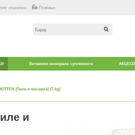
пинг кошничка
Плаќање
КИ
Витамини минерали суплементи
АКЦЕС
KITTEN (Пиле и мисирка) (7 kg)
иле и