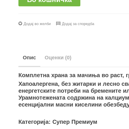
Додај во желби
Додај за споредба
Опис
Оценки (0)
Комплетна храна за мачиња во раст, 
Хапоалергена, без житарки и лесно с
енергетските потреби на бремените и
Урамнотежената содржина на калциум
есенцијални масни киселини обезбеду
Категорија: Супер Премиум