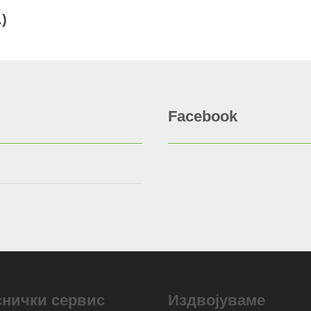
.)
Facebook
снички сервис
Издвојуваме