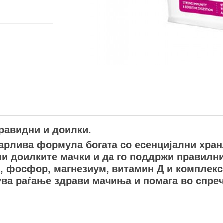
гравидни и доилки.
варлива формула богата со есенцијални хран
ли доилките мачки и да го поддржи правилни
, фосфор, магнезиум, витамин Д и комплекс
ва раѓање здрави мачиња и помага во спреч