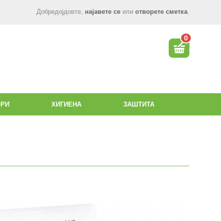
Добредојдовте,
најавете се
или
отворете сметка
.
0
ОРИ
ХИГИЕНА
ЗАШТИТА