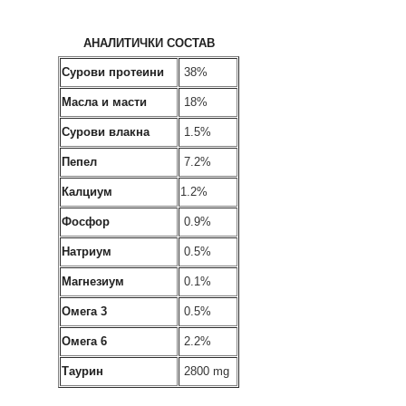
АНАЛИТИЧКИ СОСТАВ
Сурови протеини
38%
Масла и масти
18%
Сурови влакна
1.5%
Пепел
7.2%
Калциум
1.2%
Фосфор
0.9%
Натриум
0.5%
Магнезиум
0.1%
Омега 3
0.5%
Омега 6
2.2%
Таурин
2800 mg