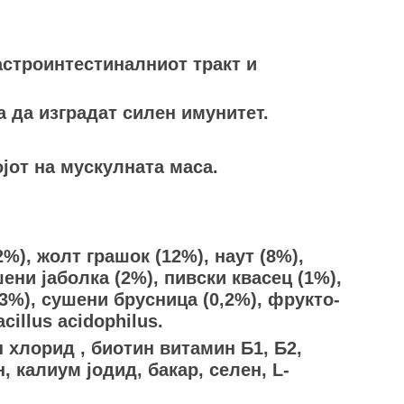
строинтестиналниот тракт и
да изградат силен имунитет.
от на мускулната маса.
), жолт грашок (12%), наут (8%),
ни јаболка (2%), пивски квасец (1%),
3%), сушени брусница (0,2%), фрукто-
illus acidophilus.
н хлорид , биотин витамин Б1, Б2,
 калиум јодид, бакар, селен, L-