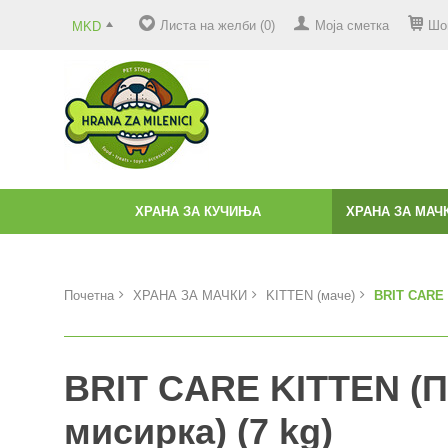
Листа на желби (0)
Моја сметка
Шо
MKD
ХРАНА ЗА КУЧИЊА
ХРАНА ЗА МАЧ
Почетна
ХРАНА ЗА МАЧКИ
KITTEN (маче)
BRIT CARE 
BRIT CARE KITTEN (П
мисирка) (7 kg)