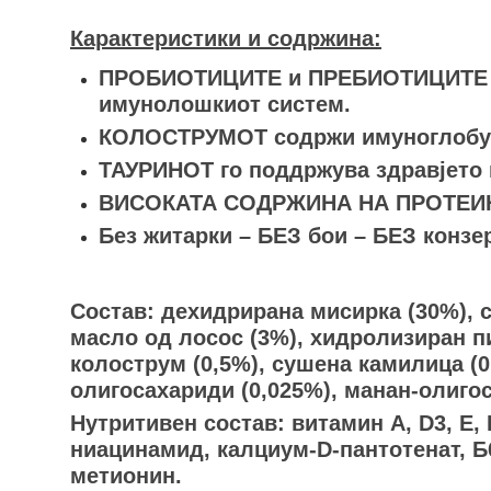
Карактеристики и содржина:
ПРОБИОТИЦИТЕ и ПРЕБИОТИЦИТЕ пом
имунолошкиот систем.
КОЛОСТРУМОТ содржи имуноглобулин
ТАУРИНОТ го поддржува здравјето н
ВИСОКАТА СОДРЖИНА НА ПРОТЕИНИ п
Без житарки – БЕЗ бои – БЕЗ конзе
Состав: дехидрирана мисирка (30%), с
масло од лосос (3%), хидролизиран пи
колострум (0,5%), сушена камилица (0
олигосахариди (0,025%), манан-олигоса
Нутритивен состав: витамин А, D3, Е, 
ниацинамид, калциум-D-пантотенат, Б6
метионин.