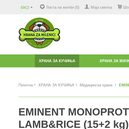
Листа на желби (0)
Моја сметка
Шо
MKD
ХРАНА ЗА КУЧИЊА
ХРАНА ЗА МАЧ
Почетна
ХРАНА ЗА КУЧИЊА
Медицинска храна
EMIN
EMINENT MONOPROT
LAMB&RICE (15+2 kg)