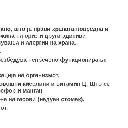
ло, што ја прави храната повредна и
жина на ориз и други адитиви
лувања и алергии на храна.
.
обезбедува непречено функционирање
ација на организмот.
 овошни киселини и витамин Ц. Што се
осфор и манган.
е на гасови (надуен стомак).
от.