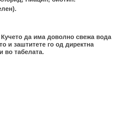
елен).
. Кучето да има доволно свежа вода
то и заштитете го од директна
и во табелата.