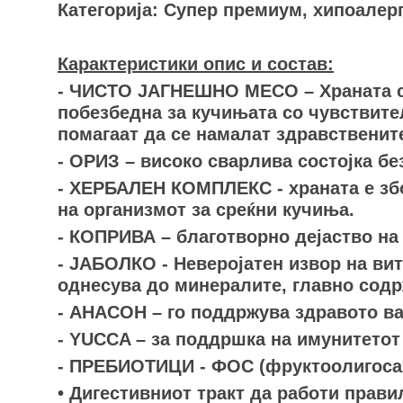
Категорија: Супер премиум, хипоалер
Карактеристики опис и состав:
- ЧИСТО ЈАГНЕШНО МЕСО – Храната со
побезбедна за кучињата со чувствите
помагаат да се намалат здравственит
- ОРИЗ – високо сварлива состојка бе
- ХЕРБАЛЕН КОМПЛЕКС - храната е зб
на организмот за среќни кучиња.
- КОПРИВА – благотворно дејаство на 
- ЈАБОЛКО - Неверојатен извор на вит
однесува до минералите, главно содр
- АНАСОН – го поддржува здравото ва
- YUCCA – за поддршка на имунитетот
- ПРЕБИОТИЦИ - ФОС (фруктоолигоса
• Дигестивниот тракт да работи прави