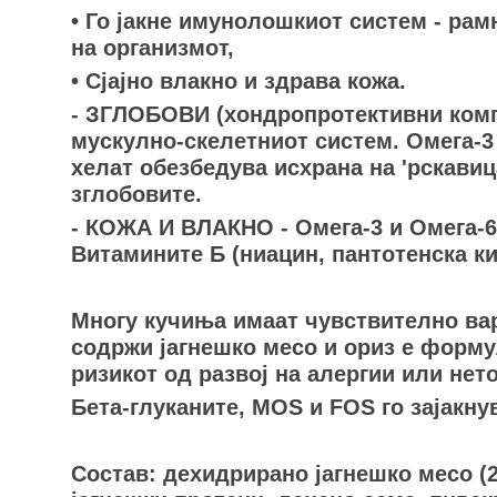
• Го јакне имунолошкиот систем - ра
на организмот,
• Сјајно влакно и здрава кожа.
- ЗГЛОБОВИ (хондропротективни комп
мускулно-скелетниот систем. Омега-3
хелат обезбедува исхрана на 'рскави
зглобовите.
- КОЖА И ВЛАКНО - Омега-3 и Омега-6
Витамините Б (ниацин, пантотенска ки
Многу кучиња имаат чувствително вар
содржи јагнешко месо и ориз е форму
ризикот од развој на алергии или нет
Бета-глуканите, MOS и FOS го зајакн
Состав: дехидрирано јагнешко месо (2