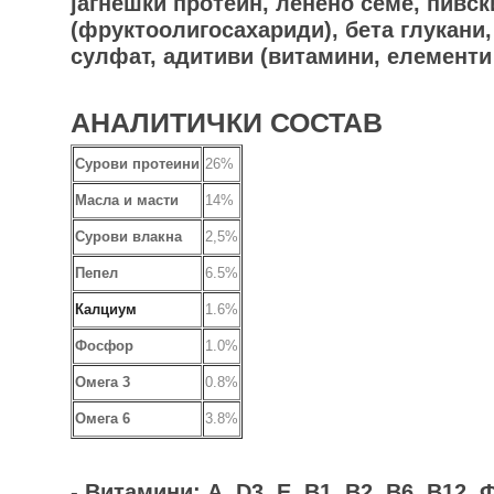
јагнешки протеин, ленено семе, пивс
(фруктоолигосахариди), бета глукани,
сулфат, адитиви (витамини, елементи 
АНАЛИТИЧКИ СОСТАВ
Сурови протеини
26%
Масла и масти
14%
Сурови влакна
2,5%
Пепел
6.5%
Калциум
1.6%
Фосфор
1.0%
Омега 3
0.8%
Омега 6
3.8%
- Витамини: А, D3, Е, B1, B2, B6, B12