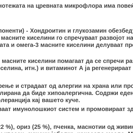
мнотежата на цревната микрофлора има пове
оненти) - Хондроитин и глукозамин обезбед
 масните киселини го спречуваат развојот н
цата и омега-3 масните киселини делуваат п
 масните киселини помагаат да се спречи р
селина, итн.) и витаминот А ја регенерираат
ење и страдаат од алергии на храна или про
лирана да биде хипоалергична. Содржи еден
олеранција кај вашето куче.
уваат имунолошкиот систем и промовираат зд
2 %), ориз (25 %), пченка, маснотии од жив