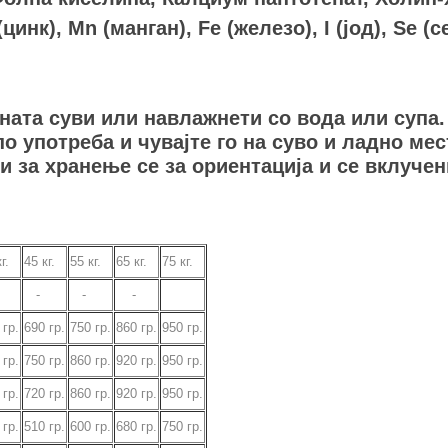
цинк), Mn (манган), Fe (железо), I (јод), Se (с
рната суви или навлажнети со вода или супа
по употреба и чувајте го на суво и ладно мес
 за хранење се за ориентација и се вклучен
кг.
45
кг.
55
кг.
65 кг.
75
кг.
-
-
-
0
гр.
690
гр.
750
гр.
860
гр.
950
гр.
0
гр.
750
гр.
860
гр.
920
гр.
950
гр.
0
гр.
720
гр.
860
гр.
920
гр.
950
гр.
0
гр.
510
гр.
600
гр.
680
гр.
750
гр.