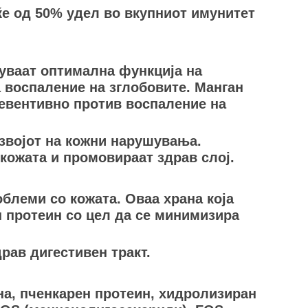
ќе од 50% удел во вкупниот имунитет
уваат оптимална функција на
а воспаление на зглобовите. Манган
ревентивно против воспаление на
азвојот на кожни нарушувања.
 кожата и промовираат здрав слој.
блеми со кожата. Оваа храна која
 протеин со цел да се минимизира
рав дигестивен тракт.
ина, пченкарен протеин, хидролизиран