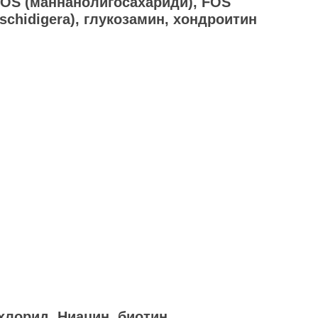
 MOS (маннанолигосахариди), FOS
schidigera), глукозамин, хондроитин
-хлорид, Ниацин, биотин.