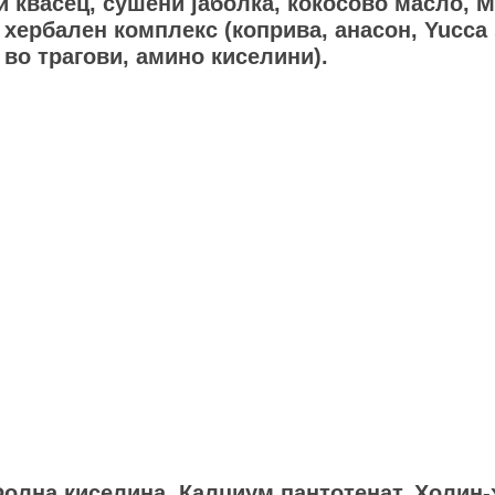
ки квасец, сушени јаболка, кокосово масло,
 хербален комплекс (коприва, анасон, Yucca 
во трагови, амино киселини).
, Фолна киселина, Калциум пантотенат, Холин