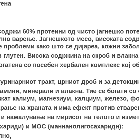
гена
држи 60% протеини од чисто јагнешко потек
лно варење. Јагнешкото месо, високата содр
е проблеми како што се дијареа, кожни забо
з глутен. Висока содржина на скроб и влакна
огатена со посебен хербален комплекс кој 
уринарниот тракт, црниот дроб и за детокцик
амини, минерали и влакна. Тие се богати со
жат калиум, магнезиум, калциум, железо, ф
рање на храната и има ефект против стварењ
 и намалување на мирисот на телото и измет
хариди) и МОС (маннанолигосахариди):
лно,