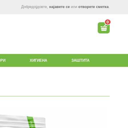
Добредојдовте,
најавете се
или
отворете сметка
.
0
ОРИ
ХИГИЕНА
ЗАШТИТА