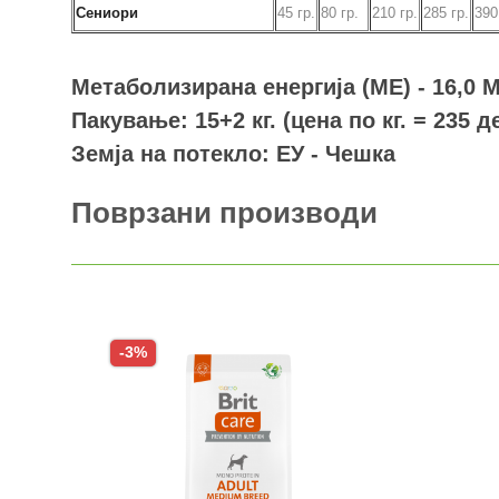
Сениори
45
гр.
80
гр.
210
гр.
285
гр.
39
Метаболизирана енергија (ME) - 16,0 
Пакување: 15+2 кг. (цена по кг. = 235 д
Земја на потекло: ЕУ - Чешка
Поврзани производи
-3%