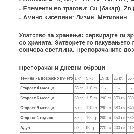
- Елементи во трагови: Cu (бакар), Zn (
- Амино киселини: Лизин, Метионин.
Упатство за хранење: сервирајте ги з
со храната. Затворете го пакувањето 
сончева светлина. Препорачаните дози
Препорачани дневни оброци
Тежина на возрасно кучето
1 кг.
5 кг.
15 кг.
25 кг.
35
Старост 4 месеци
55 гр.
110 гр.
-
-
-
Старост 6 месеци
60
гр.
115
гр.
290
гр.
350
гр.
55
Старост 9 месеци
50
гр.
110
гр.
290
гр.
380
гр.
64
Старост 1 година
50
гр.
100
гр.
260
гр.
350
гр.
63
Адулт
50
гр.
90
гр.
220
гр.
300
гр.
41