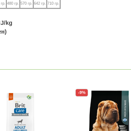
0
гр.
480
гр.
570
гр.
642
гр.
710
гр.
MJ/kg
ен)
-9%